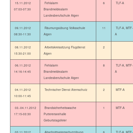
15.11.2012
Fehlalarm
6
TLF-A
07:03-07:30
Brandmeldealarm
Landesberufschule Aigen
09.11.2012
Räumungsübung Volksschule
11
TLF-A, MTF-
08:30-11:30
Aigen
A
08.11.2012
Arbeitskreissitzung Flugdienst
2
15:30-21:00
Aigen
06.11.2012
Fehlalarm
8
TLF-A, MTF-
14:16-14:45
Brandmeldealarm
A
Landesberufschule Aigen
04.11.2012
Technischer Dienst Atemschutz
2
MTF-A
10:00-11:45
03.-04.11.2012
Brandsicherheitswache
1
MTF-A
17:15-03:30
Puttererseehalle
Geburtstagsfeier
03.11.2012
Abschnittsatemschutzübung
6
TLF-A, MTF-