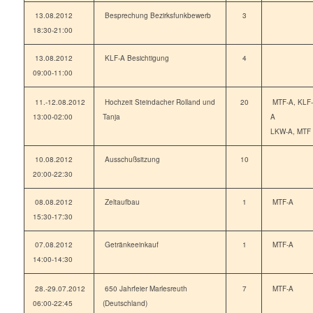
13.08.2012
Besprechung Bezirksfunkbewerb
3
18:30-21:00
13.08.2012
KLF-A Besichtigung
4
09:00-11:00
11.-12.08.2012
Hochzeit Steindacher Rolland und
20
MTF-A, KLF-
13:00-02:00
Tanja
A
LKW-A, MTF
10.08.2012
Ausschußsitzung
10
20:00-22:30
08.08.2012
Zeltaufbau
1
MTF-A
15:30-17:30
07.08.2012
Getränkeeinkauf
1
MTF-A
14:00-14:30
28.-29.07.2012
650 Jahrfeier Marlesreuth
7
MTF-A
06:00-22:45
(Deutschland)