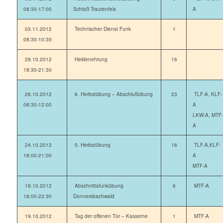
08:30-17:00
Schloß Trautenfels
A
03.11.2012
Technischer Dienst Funk
1
08:30-10:30
29.10.2012
Heldenehrung
16
18:30-21:30
26.10.2012
6. Herbstübung – Abschlußübung
23
TLF-A, KLF-
08:30-12:00
A
LKW-A, MTF-
A
24.10.2012
5. Herbstübung
16
TLF-A,KLF-
18:00-21:00
A
MTF-A
19.10.2012
Abschnittsfunkübung
6
MTF-A
18:00-22:30
Donnersbachwald
19.10.2012
Tag der offenen Tür – Kasserne
1
MTF-A