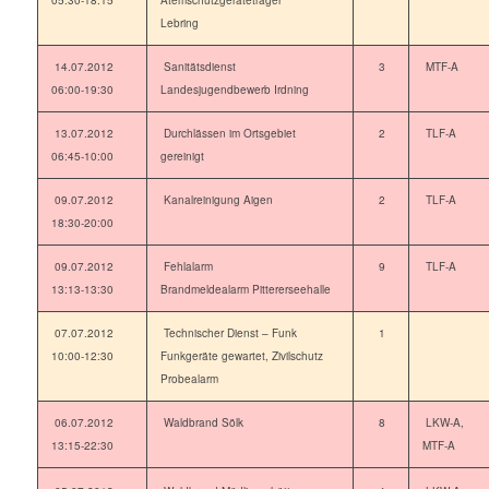
05:30-18:15
Atemschutzgeräteträger
Lebring
14.07.2012
Sanitätsdienst
3
MTF-A
06:00-19:30
Landesjugendbewerb Irdning
13.07.2012
Durchlässen im Ortsgebiet
2
TLF-A
06:45-10:00
gereinigt
09.07.2012
Kanalreinigung Aigen
2
TLF-A
18:30-20:00
09.07.2012
Fehlalarm
9
TLF-A
13:13-13:30
Brandmeldealarm Pittererseehalle
07.07.2012
Technischer Dienst – Funk
1
10:00-12:30
Funkgeräte gewartet, Zivilschutz
Probealarm
06.07.2012
Waldbrand Sölk
8
LKW-A,
13:15-22:30
MTF-A