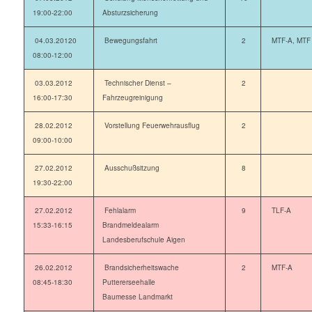
19:00-22:00
Absturzsicherung
04.03.20120
Bewegungsfahrt
2
MTF-A, MTF
08:00-12:00
03.03.2012
Technischer Dienst –
2
16:00-17:30
Fahrzeugreinigung
28.02.2012
Vorstellung Feuerwehrausflug
2
09:00-10:00
27.02.2012
Ausschußsitzung
8
19:30-22:00
27.02.2012
Fehlalarm
9
TLF-A
15:33-16:15
Brandmeldealarm
Landesberufschule Aigen
26.02.2012
Brandsicherheitswache
2
MTF-A
08:45-18:30
Puttererseehalle
Baumesse Landmarkt