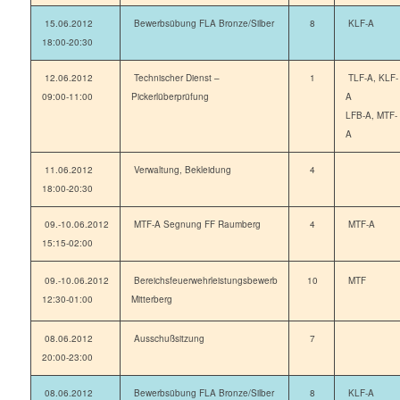
15.06.2012
Bewerbsübung FLA Bronze/Silber
8
KLF-A
18:00-20:30
12.06.2012
Technischer Dienst –
1
TLF-A, KLF-
09:00-11:00
Pickerlüberprüfung
A
LFB-A, MTF-
A
11.06.2012
Verwaltung, Bekleidung
4
18:00-20:30
09.-10.06.2012
MTF-A Segnung FF Raumberg
4
MTF-A
15:15-02:00
09.-10.06.2012
Bereichsfeuerwehrleistungsbewerb
10
MTF
12:30-01:00
Mitterberg
08.06.2012
Ausschußsitzung
7
20:00-23:00
08.06.2012
Bewerbsübung FLA Bronze/Silber
8
KLF-A