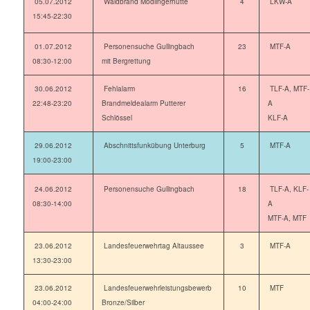
05.07.2012
Waldbrand Mödlingerhütte
4
LKW-A
15:45-22:30
01.07.2012
Personensuche Gullingbach
23
MTF-A
08:30-12:00
mit Bergrettung
30.06.2012
Fehlalarm
16
TLF-A, MTF-
22:48-23:20
Brandmeldealarm Putterer
A
Schlössel
KLF-A
29.06.2012
Abschnittsfunkübung Unterburg
5
MTF-A
19:00-23:00
24.06.2012
Personensuche Gullingbach
18
TLF-A, KLF-
08:30-14:00
A
MTF-A, MTF
23.06.2012
Landesfeuerwehrtag Altaussee
3
MTF-A
13:30-23:00
23.06.2012
Landesfeuerwehrleistungsbewerb
10
MTF
04:00-24:00
Bronze/Silber