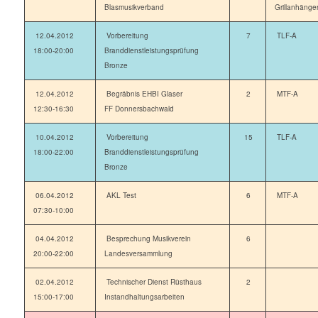
Blasmusikverband
Grillanhänge
12.04.2012
Vorbereitung
7
TLF-A
18:00-20:00
Branddienstleistungsprüfung
Bronze
12.04.2012
Begräbnis EHBI Glaser
2
MTF-A
12:30-16:30
FF Donnersbachwald
10.04.2012
Vorbereitung
15
TLF-A
18:00-22:00
Branddienstleistungsprüfung
Bronze
06.04.2012
AKL Test
6
MTF-A
07:30-10:00
04.04.2012
Besprechung Musikverein
6
20:00-22:00
Landesversammlung
02.04.2012
Technischer Dienst Rüsthaus
2
15:00-17:00
Instandhaltungsarbeiten