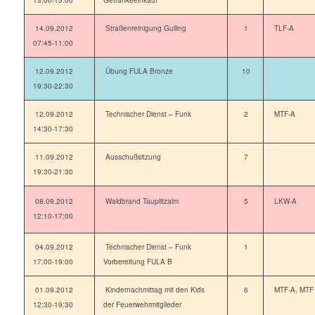
13:00-15:00
Getränkeeinkauf
14.09.2012
Straßenreinigung Gulling
1
TLF-A
07:45-11:00
12.09.2012
Übung FULA Bronze
10
19:30-22:30
12.09.2012
Technischer Dienst – Funk
2
MTF-A
14:30-17:30
11.09.2012
Ausschußsitzung
7
19:30-21:30
08.09.2012
Waldbrand Tauplitzalm
5
LKW-A
12:10-17:00
04.09.2012
Technischer Dienst – Funk
1
17:00-19:00
Vorbereitung FULA B
01.09.2012
Kindernachmittag mit den Kids
6
MTF-A, MTF
12:30-19:30
der Feuerwehrmitglieder