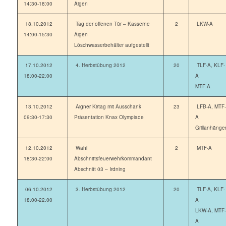
14:30-18:00
Aigen
18.10.2012
Tag der offenen Tür – Kasserne
2
LKW-A
14:00-15:30
Aigen
Löschwasserbehälter aufgestellt
17.10.2012
4. Herbstübung 2012
20
TLF-A, KLF-
18:00-22:00
A
MTF-A
13.10.2012
Aigner Kirtag mit Ausschank
23
LFB-A, MTF-
09:30-17:30
Präsentation Knax Olympiade
A
Grillanhänge
12.10.2012
Wahl
2
MTF-A
18:30-22:00
Abschnittsfeuerwehrkommandant
Abschnitt 03 – Irdning
06.10.2012
3. Herbstübung 2012
20
TLF-A, KLF-
18:00-22:00
A
LKW-A, MTF-
A