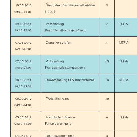
10.05.2012
Übergabe Löschwasserfaltbehälter
2
09:00-11:00
8.000 lt.
09.05.2012
Vorbereitung
7
TLF-A
19:00-21:00
Branddienstleistungsprüfung
07.05.2012
Getränke geliefert
1
MTF-A
14:00-15:00
07.05.2012
Vorbereitung
15
TLF-A
18:00-21:00
Branddienstleistungsprüfung
06.05.2012
Bewerbsübung FLA Bronze/Silber
10
KLF-A
16:00-18:30
06.05.2012
Florianikirchgang
39
08:00-14:00
05.05.2012
Technischer Dienst –
4
TLF-A
08:00-11:30
Fahrzeugreinigung
04.05.2012
Übungsvorbereitung
3