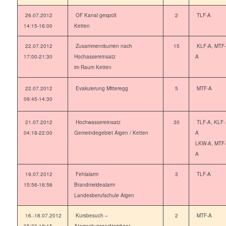
26.07.2012
OF Kanal gespült
2
TLF-A
14:15-16:00
Ketten
22.07.2012
Zusammenräumen nach
15
KLF-A, MTF-
17:00-21:30
Hochassereinsatz
A
im Raum Ketten
22.07.2012
Evakuierung Mitteregg
5
MTF-A
09:45-14:30
21.07.2012
Hochwassereinsatz
30
TLF-A, KLF-
04:18-22:00
Gemeindegebiet Aigen / Ketten
A
LKW-A, MTF-
A
19.07.2012
Fehlalarm
3
TLF-A
15:56-16:56
Brandmeldealarm
Landesberufschule Aigen
16.-18.07.2012
Kursbesuch –
2
MTF-A