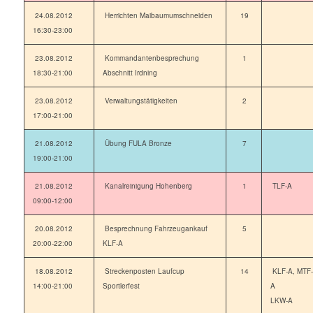
24.08.2012
Herrichten Maibaumumschneiden
19
16:30-23:00
23.08.2012
Kommandantenbesprechung
1
18:30-21:00
Abschnitt Irdning
23.08.2012
Verwaltungstätigkeiten
2
17:00-21:00
21.08.2012
Übung FULA Bronze
7
19:00-21:00
21.08.2012
Kanalreinigung Hohenberg
1
TLF-A
09:00-12:00
20.08.2012
Besprechnung Fahrzeugankauf
5
20:00-22:00
KLF-A
18.08.2012
Streckenposten Laufcup
14
KLF-A, MTF-
14:00-21:00
Sportlerfest
A
LKW-A