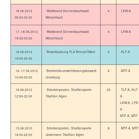
18.06.2012
Waldbrand Donnersbachwald
4
LKW-A
09:30-20:00
Mörschbach
17.-18.06.2012
Waldbrand Donnersbachwald
4
LKW-A
19:30-03:00
Mörschbach
18.06.2012
Bewerbsübung FLA Bronze/Silber
6
KLF-A
19:00-20:30
16.-17.06.2012
Bereichsfeuerwehrleistungsbewerb
9
MTF-A
10:00-03:00
Unterburg
16.06.2012
Streckenposten, Straßensperre
25
TLF-A, KLF-
12:00-22:00
Triathlon Aigen
A
LKW-A, LFB-
A
MTF-A, MTF
15.06.2012
Streckenposten, Straßensperre
8
MTF-A, MTF
18:00-22:00
Jedermann Triathlon Aigen