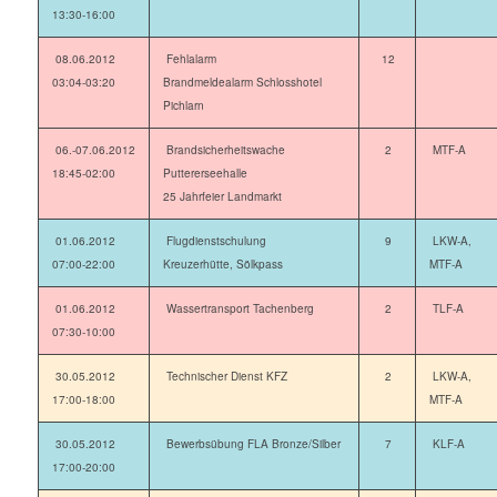
13:30-16:00
08.06.2012
Fehlalarm
12
03:04-03:20
Brandmeldealarm Schlosshotel
Pichlarn
06.-07.06.2012
Brandsicherheitswache
2
MTF-A
18:45-02:00
Puttererseehalle
25 Jahrfeier Landmarkt
01.06.2012
Flugdienstschulung
9
LKW-A,
07:00-22:00
Kreuzerhütte, Sölkpass
MTF-A
01.06.2012
Wassertransport Tachenberg
2
TLF-A
07:30-10:00
30.05.2012
Technischer Dienst KFZ
2
LKW-A,
17:00-18:00
MTF-A
30.05.2012
Bewerbsübung FLA Bronze/Silber
7
KLF-A
17:00-20:00