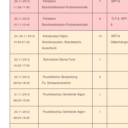
26.11.2012
Fehlalarm
7
MTF-A
11:26-11:45
Brandmeldealarm Puttererseehalle
25.11.2012
Fehlalarm
8
TLF-A, MTF-
10:11-10:45
Brandmeldealarm Puttererseehalle
A
24.-25.11.2012
Krampuslauf Aigen
14
MTF-A
10:30-01:30
Streckenposten, Brandwache,
Grillanhänge
Ausschank
23.11.2012
Technischer Dienst Funk
1
16:00-17:30
23.11.2012
Feuerlöscher Überprüfung
2
08:00-18:00
Fa. Schwarzenbacher
21.11.2012
Feuerbeschau Gemeinde Aigen
1
08:00-13:00
20.11.2012
Feuerbeschau Gemeinde Aigen
1
08:00-16:00