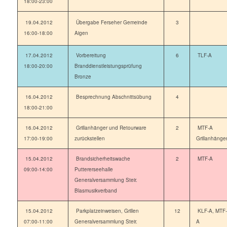
18:00-23:00
19.04.2012
Übergabe Ferseher Gemeinde
3
16:00-18:00
Aigen
17.04.2012
Vorbereitung
6
TLF-A
18:00-20:00
Branddienstleistungsprüfung
Bronze
16.04.2012
Besprechnung Abschnittsübung
4
18:00-21:00
16.04.2012
Grillanhänger und Retourware
2
MTF-A
17:00-19:00
zurückstellen
Grillanhänge
15.04.2012
Brandsicherheitswache
2
MTF-A
09:00-14:00
Puttererseehalle
Generalversammlung Steir.
Blasmusikverband
15.04.2012
Parkplatzeinweisen, Grillen
12
KLF-A, MTF-
07:00-11:00
Generalversammlung Steir.
A