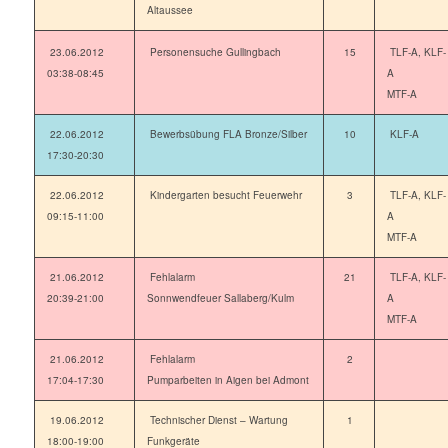
Altaussee
23.06.2012
Personensuche Gullingbach
15
TLF-A, KLF-
03:38-08:45
A
MTF-A
22.06.2012
Bewerbsübung FLA Bronze/Silber
10
KLF-A
17:30-20:30
22.06.2012
Kindergarten besucht Feuerwehr
3
TLF-A, KLF-
09:15-11:00
A
MTF-A
21.06.2012
Fehlalarm
21
TLF-A, KLF-
20:39-21:00
Sonnwendfeuer Sallaberg/Kulm
A
MTF-A
21.06.2012
Fehlalarm
2
17:04-17:30
Pumparbeiten in Aigen bei Admont
19.06.2012
Technischer Dienst – Wartung
1
18:00-19:00
Funkgeräte