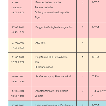
31.03-
Brandsicherheitswache
2
MTF-A
1.04.2012
Puttererseehalle
19:00-02:00
Frühlingskonzert Musikkappelle
Aigen
27.03.2012
Bagger im Gulingbach umgestürzt
5
MTF-A
10:43-15:30
27.03.2012
AKL Test
4
17:00-21:00
21.03.2012
Begräbnis EHBI Luidold Josef
5
MTF-A
12:30-20:00
sen.
FF Donnersbach
19.03.2012
Straßenreinigung Ritzmannsdorf
1
TLF-A
15:30-17:30
17.03.2012
Assistenzeinsatz Rotes Kreuz
7
TLF-A, LKW
13:25-14:15
Vorberg
A
17.03.2012
Leistungsüberprüfung Flughelfer –
5
MTF-A