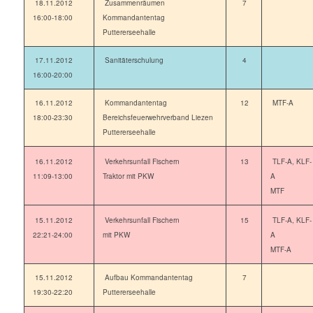
18.11.2012
Zusammenräumen
7
16:00-18:00
Kommandantentag
Puttererseehalle
17.11.2012
Sanitäterschulung
4
16:00-20:00
16.11.2012
Kommandantentag
12
MTF-A
18:00-23:30
Bereichsfeuerwehrverband Liezen
Puttererseehalle
16.11.2012
Verkehrsunfall Fischern
13
TLF-A, KLF-
11:09-13:00
Traktor mit PKW
A
MTF
15.11.2012
Verkehrsunfall Fischern
15
TLF-A, KLF-
22:21-24:00
mit PKW
A
MTF-A
15.11.2012
Aufbau Kommandantentag
7
19:30-22:20
Puttererseehalle