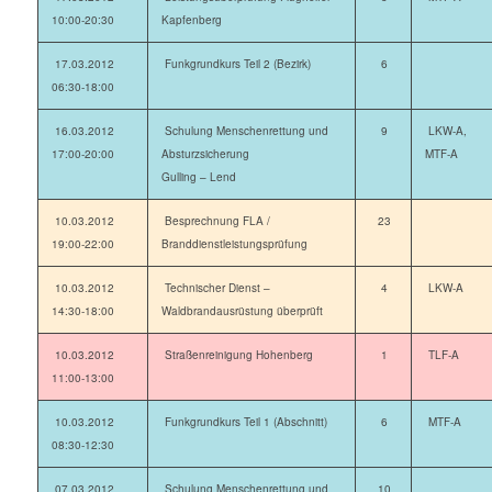
10:00-20:30
Kapfenberg
17.03.2012
Funkgrundkurs Teil 2 (Bezirk)
6
06:30-18:00
16.03.2012
Schulung Menschenrettung und
9
LKW-A,
17:00-20:00
Absturzsicherung
MTF-A
Gulling – Lend
10.03.2012
Besprechnung FLA /
23
19:00-22:00
Branddienstleistungsprüfung
10.03.2012
Technischer Dienst –
4
LKW-A
14:30-18:00
Waldbrandausrüstung überprüft
10.03.2012
Straßenreinigung Hohenberg
1
TLF-A
11:00-13:00
10.03.2012
Funkgrundkurs Teil 1 (Abschnitt)
6
MTF-A
08:30-12:30
07.03.2012
Schulung Menschenrettung und
10