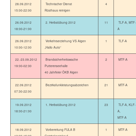
28.09.2012
Technischer Dienst
4
15:00-22:00
Rüsthaus reinigen
26.09.2012
2. Herbstübung 2012
11
TLF-A, MTF-
18:00-21:00
A
26.09.2012
Verkehrserziehung VS Aigen
1
TLF-A
10:00-12:00
„Hallo Auto“
22.-23.09.2012
Brandsicherheitswache
2
MTF-A
19:00-02:30
Puttererseehalle
40 Jahrfeier ÖKB Aigen
22.09.2012
Bezirksfunkleistungsabzeichen
21
MTF-A
07:30-22:00
19.09.2012
1. Herbstübung 2012
23
TLF-A, KLF-
18:00-21:00
A,
MTF-A
18.09.2012
Vorbereitung FULA B
1
MTF-A