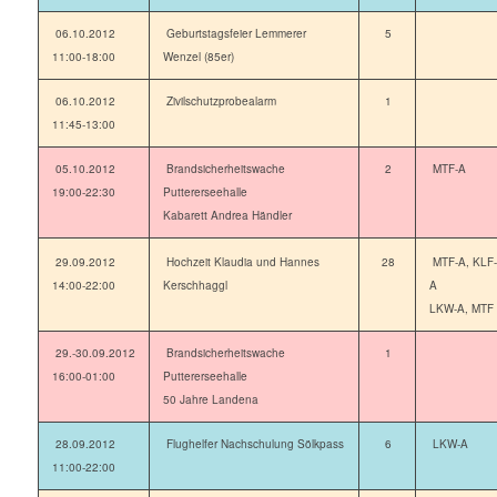
06.10.2012
Geburtstagsfeier Lemmerer
5
11:00-18:00
Wenzel (85er)
06.10.2012
Zivilschutzprobealarm
1
11:45-13:00
05.10.2012
Brandsicherheitswache
2
MTF-A
19:00-22:30
Puttererseehalle
Kabarett Andrea Händler
29.09.2012
Hochzeit Klaudia und Hannes
28
MTF-A, KLF-
14:00-22:00
Kerschhaggl
A
LKW-A, MTF
29.-30.09.2012
Brandsicherheitswache
1
16:00-01:00
Puttererseehalle
50 Jahre Landena
28.09.2012
Flughelfer Nachschulung Sölkpass
6
LKW-A
11:00-22:00