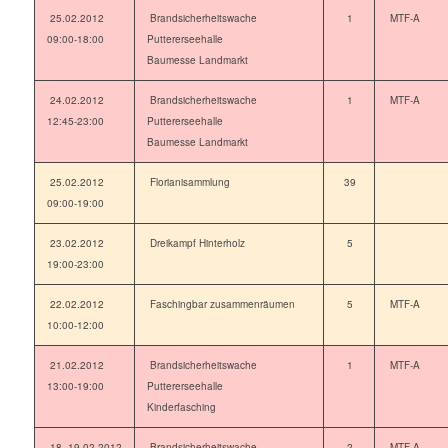
25.02.2012
Brandsicherheitswache
1
MTF-A
09:00-18:00
Puttererseehalle
Baumesse Landmarkt
24.02.2012
Brandsicherheitswache
1
MTF-A
12:45-23:00
Puttererseehalle
Baumesse Landmarkt
25.02.2012
Florianisammlung
39
09:00-19:00
23.02.2012
Dreikampf Hinterholz
5
19:00-23:00
22.02.2012
Faschingbar zusammenräumen
5
MTF-A
10:00-12:00
21.02.2012
Brandsicherheitswache
1
MTF-A
13:00-19:00
Puttererseehalle
Kinderfasching
18.-19.02.2012
Brandsicherheitswache
2
MTF-A