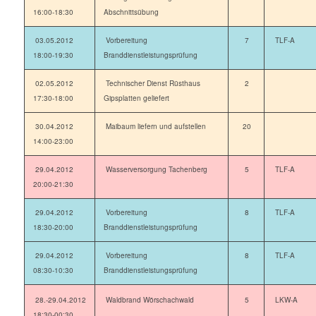
16:00-18:30
Abschnittsübung
03.05.2012
Vorbereitung
7
TLF-A
18:00-19:30
Branddienstleistungsprüfung
02.05.2012
Technischer Dienst Rüsthaus
2
17:30-18:00
Gipsplatten geliefert
30.04.2012
Maibaum liefern und aufstellen
20
14:00-23:00
29.04.2012
Wasserversorgung Tachenberg
5
TLF-A
20:00-21:30
29.04.2012
Vorbereitung
8
TLF-A
18:30-20:00
Branddienstleistungsprüfung
29.04.2012
Vorbereitung
8
TLF-A
08:30-10:30
Branddienstleistungsprüfung
28.-29.04.2012
Waldbrand Wörschachwald
5
LKW-A
18:30-00:30