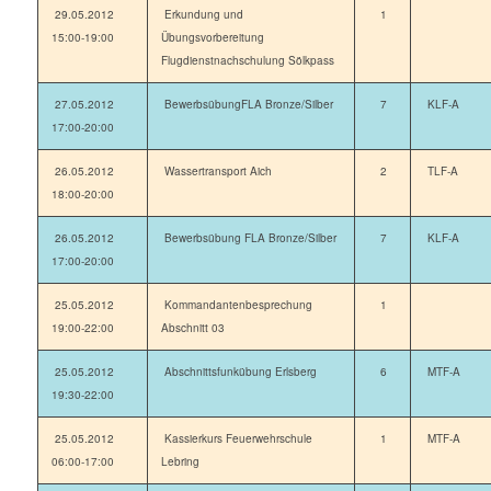
29.05.2012
Erkundung und
1
15:00-19:00
Übungsvorbereitung
Flugdienstnachschulung Sölkpass
27.05.2012
BewerbsübungFLA Bronze/Silber
7
KLF-A
17:00-20:00
26.05.2012
Wassertransport Aich
2
TLF-A
18:00-20:00
26.05.2012
Bewerbsübung FLA Bronze/Silber
7
KLF-A
17:00-20:00
25.05.2012
Kommandantenbesprechung
1
19:00-22:00
Abschnitt 03
25.05.2012
Abschnittsfunkübung Erlsberg
6
MTF-A
19:30-22:00
25.05.2012
Kassierkurs Feuerwehrschule
1
MTF-A
06:00-17:00
Lebring