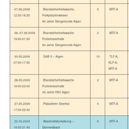
07.06.2009
Brandsicherheitswache,
5
MTF-A
12:00-18:30
Parkplatzeinweisen
90 Jahre Sängerrunde Aigen
06.-07.06.2009
Brandsicherheitswache
2
MTF-A
19:00-01:00
Puttererseehalle
90 Jahre Sängerrunde Aigen
30.05.2009
GAB II – Aigen
10
TLF-A,
07:00-17:30
KLF-A,
MTF-A
28.05.2009
Brandsicherheitswache
2
MTF-A
18:00-23:00
Puttererseehalle
40 Jahre HSV Aigen
27.05.2009
Plakatieren Seefest
4
MTF-A
17:00-22:00
22.05.2009
Abschnittsfunkübung –
9
MTF-A
19:00-21:45
Donnersbach