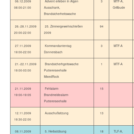
06.12.2009
Advent erleben in Aigen
3
MTF-A,
08:00-21:00
Ausschank,
Grillbude
Brandsicherheitswache
26.-28.11.2009
25. Zimmergewehrschießen
94
20:00-22:00
2009
27.11.2009
Kommandantentag
3
MTF-A
19:00-22:00
Donnersbach
21.-22.11.2009
Brandsicherhgeitswache
1
MTF-A
19:00-03:00
Puttererseehalle
MixedRock
21.11.2009
Fehlalarm
15
19:00-19:05
Brandmeldealarm
Puttererseehalle
12.11.2009
Ausschußsitzung
13
19:30-22:00
08.11.2009
5. Herbstübung
18
TLF-A,