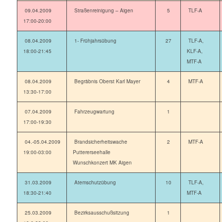
09.04.2009
Straßenreinigung – Aigen
5
TLF-A
17:00-20:00
08.04.2009
1- Frühjahrsübung
27
TLF-A,
18:00-21:45
KLF-A,
MTF-A
08.04.2009
Begräbnis Oberst Karl Mayer
4
MTF-A
13:30-17:00
07.04.2009
Fahrzeugwartung
1
17:00-19:30
04.-05.04.2009
Brandsicherheitswache
2
MTF-A
19:00-03:00
Puttererseehalle
Wunschkonzert MK Aigen
31.03.2009
Atemschutzübung
10
TLF-A,
18:30-21:40
MTF-A
25.03.2009
Bezirksausschußsitzung
1