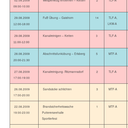
02.09.2009
Wespenkrug entfernen – Ketten
2
TLF-A
09:00-10:00
FuB Übung – Gaishorn
14
TLF-A,
29.08.2009
LKW-A
12:00-18:00
Kanalreinigen – Ketten
TLF-A
3
29.08.2009
11:00-12:00
Abschnittsfunkübung – Erlsberg
5
MTF-A
28.08.2009
20:00-21:30
27.08.2009
Kanalreinigung- Ritzmannsdorf
2
TLF-A
17:00-19:00
26.08.2009
Sandsäcke schlichten
3
MTF-A
17:00-20:00
22.08.2009
Brandsicherheitswache
1
MTF-A
19:00-23:00
Puttererseehalle
Sportlerfest