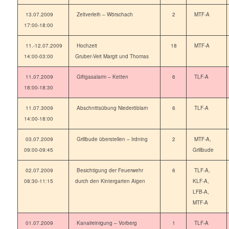
13.07.2009
Zeltverleih – Wörschach
2
MTF-A
17:00-18:00
11.-12.07.2009
Hochzeit
18
MTF-A
14:00-03:00
Gruber-Veit Margit und Thomas
11.07.2009
Giftgasalarm – Ketten
6
TLF-A
18:00-18:30
11.07.3009
Abschnittsübung Niederöblarn
6
TLF-A
14:00-18:00
03.07.2009
Grillbude überstellen – Irdning
2
MTF-A,
09:00-09:45
Grillbude
02.07.2009
Besichtigung der Feuerwehr
6
TLF-A,
08:30-11:15
durch den Kintergarten Aigen
KLF-A,
LFB-A,
MTF-A
01.07.2009
Kanalreinigung – Vorberg
1
TLF-A