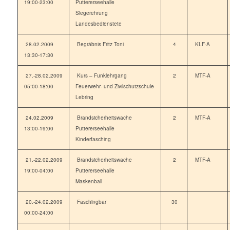
19:00-23:00
Puttererseehalle
Siegerehrung
Landesbedienstete
28.02.2009
Begräbnis Fritz Toni
4
KLF-A
13:30-17:30
27.-28.02.2009
Kurs – Funklehrgang
2
MTF-A
05:00-18:00
Feuerwehr- und Zivilschutzschule
Lebring
24.02.2009
Brandsicherheitswache
2
MTF-A
13:00-19:00
Puttererseehalle
Kinderfasching
21.-22.02.2009
Brandsicherheitswache
2
MTF-A
19:00-04:00
Puttererseehalle
Maskenball
20.-24.02.2009
Faschingbar
30
00:00-24:00