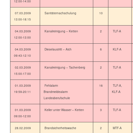
12:00-14:00
07.03.2009
Sanitäternachschulung
10
13:00-18:15
04.03.2009
Kanalreinigung – Ketten
2
TLF-A
12:00-13:00
04.03.2009
Dieselaustritt – Aich
6
KLF-A
09:43-12:10
02.03.2009
Kanalreinigung – Tachenberg
2
TLF-A
15:00-17:00
01.03.2009
Fehlalarm
16
TLF-A,
19:59-20:11
Brandmeldealarm
KLF-A
Landesberufschule
01.03.2009
Keller unter Wasser – Ketten
3
TLF-A
09:00-12:00
28.02.2009
Brandsicherheitswache
2
MTF-A