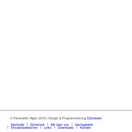
Freiwillige Feuerwehr Aigen im Ennstal
Aigen 22
8943 Aigen im Ennstal
Österreich / Steiermark / Bezirk Liezen
Telefon (Nur im Einsatzfall besetzt):
+43 (0) 3682 / 281 90
Fax: +43 (0) 3682 / 281 90
E-Mail: kdo.003@bfvli.steiermark.at
Web: www.feuerwehr-aigen.at
© Feuerwehr Aigen 2016 | Design & Programmierung
D2solution
Startseite
Sicherheit
Wir über uns
Sachgebiete
Einsatztagebücher
Links
Downloads
Kontakt