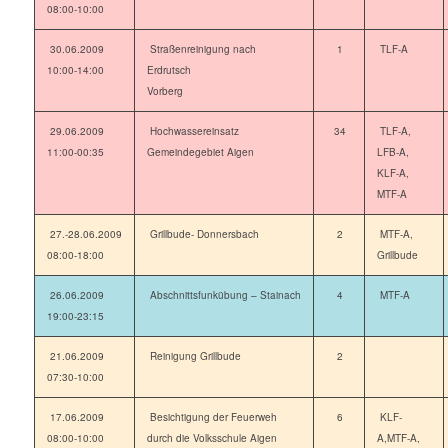
08:00-10:00
30.06.2009
Straßenreinigung nach
1
TLF-A
10:00-14:00
Erdrutsch
Vorberg
29.06.2009
Hochwassereinsatz
34
TLF-A,
11:00-00:35
Gemeindegebiet Aigen
LFB-A,
KLF-A,
MTF-A
27.-28.06.2009
Grillbude- Donnersbach
2
MTF-A,
08:00-18:00
Grillbude
26.06.2009
Abschnittsfunkübung – Stainach
4
MTF-A
19:00-23:15
21.06.2009
Reinigung Grillbude
2
07:30-10:00
17.06.2009
Besichtigung der Feuerweh
6
KLF-
08:00-10:00
durch die Volksschule Aigen
A,MTF-A,