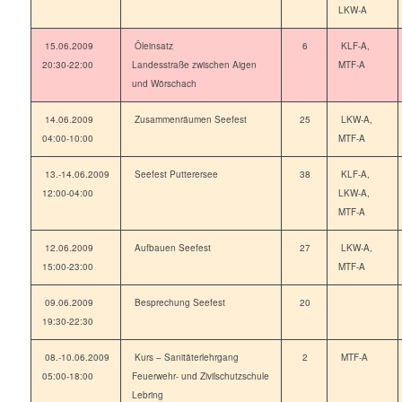
LKW-A
15.06.2009
Öleinsatz
6
KLF-A,
20:30-22:00
Landesstraße zwischen Aigen
MTF-A
und Wörschach
14.06.2009
Zusammenräumen Seefest
25
LKW-A,
04:00-10:00
MTF-A
13.-14.06.2009
Seefest Putterersee
38
KLF-A,
12:00-04:00
LKW-A,
MTF-A
12.06.2009
Aufbauen Seefest
27
LKW-A,
15:00-23:00
MTF-A
09.06.2009
Besprechung Seefest
20
19:30-22:30
08.-10.06.2009
Kurs – Sanitäterlehrgang
2
MTF-A
05:00-18:00
Feuerwehr- und Zivilschutzschule
Lebring