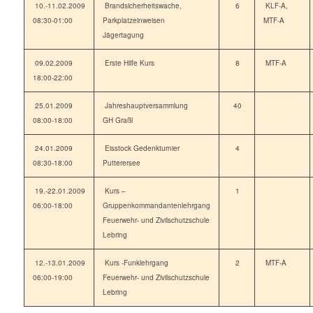
10.-11.02.2009
Brandsicherheitswache,
6
KLF-A,
08:30-01:00
Parkplatzeinweisen
MTF-A
Jägertagung
09.02.2009
Erste Hilfe Kurs
8
MTF-A
18:00-22:00
25.01.2009
Jahreshauptversammlung
40
08:00-18:00
GH Graßl
24.01.2009
Eisstock Gedenkturnier
4
08:30-18:00
Putterersee
19.-22.01.2009
Kurs –
1
06:00-18:00
Gruppenkommandantenlehrgang
Feuerwehr- und Zivilschutzschule
Lebring
12.-13.01.2009
Kurs -Funklehrgang
2
MTF-A
06:00-19:00
Feuerwehr- und Zivilschutzschule
Lebring