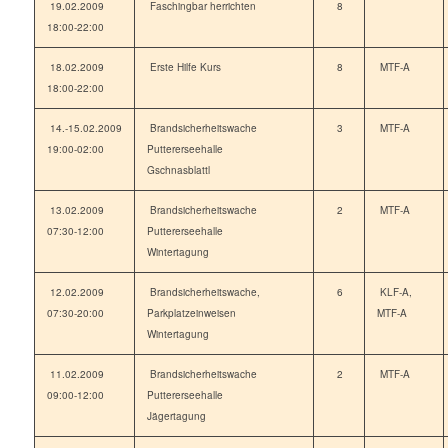
19.02.2009
Faschingbar herrichten
8
18:00-22:00
18.02.2009
Erste Hilfe Kurs
8
MTF-A
18:00-22:00
14.-15.02.2009
Brandsicherheitswache
3
MTF-A
19:00-02:00
Puttererseehalle
Gschnasblattl
13.02.2009
Brandsicherheitswache
2
MTF-A
07:30-12:00
Puttererseehalle
Wintertagung
12.02.2009
Brandsicherheitswache,
6
KLF-A,
07:30-20:00
Parkplatzeinweisen
MTF-A
Wintertagung
11.02.2009
Brandsicherheitswache
2
MTF-A
09:00-12:00
Puttererseehalle
Jägertagung