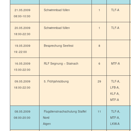
21.05.2009
Schwimmbad füllen
1
TLF-A
08:00-10:00
20.05.2009
Schwimmbad füllen
1
TLF-A
18:00-22:30
19.05.2009
Besprechung Seefest
8
19:-22:00
16.05.2009
RLF Segnung – Stainach
6
MTF-A
15:00-22:00
09.05.2009
5. Frühjahrsübung
29
TLF-A,
18:00-22:00
LFB-A,
KLF-A,
MTF-A
08.05.2009
Flugdienstnachschulung Staffel
11
TLF-A,
08:00-20:00
Nord
MTF-A,
Aigen
LKW-A