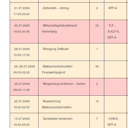
31.07.2009
Zeltverleih – Irdning
2
MTF-A
17:00-20:00
30.07.2009
Wirtschaftsgebäudebrand
23
TLF-
19:00-20:45
Hohenberg
A,KLF-A,
MTF-A
28.07.2009
Reinigung Grillbude
1
15:00-17:00
25.-26.07.2009
Maibaumumschneiden
30
09:00-03:00
Feuerwehrjugend
25.07.2009
Wespenkrug entfernen – Ketten
2
09:00-11:00
22.07.2009
Besprechung
10
19:00-22:00
Maibaumumschneiden
13.07.2009
Sandsäcke verräumen
7
LKW-A,
19:00-22:00
MTF-A