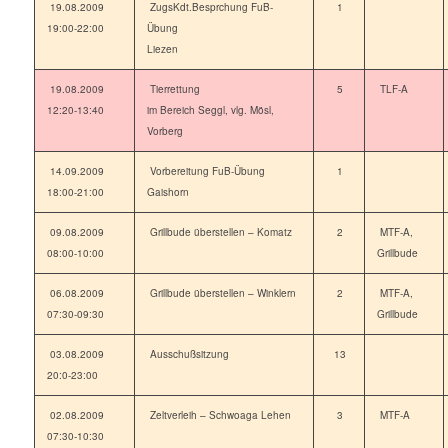
19.08.2009
ZugsKdt.Besprchung FuB-
1
19:00-22:00
Übung
Liezen
19.08.2009
Tierrettung
5
TLF-A
12:20-13:40
im Bereich Seggl, vlg. Mösl,
Vorberg
14.09.2009
Vorbereitung FuB-Übung
1
18:00-21:00
Gaishorn
09.08.2009
Grillbude überstellen – Komatz
2
MTF-A,
08:00-10:00
Grillbude
06.08.2009
Grillbude überstellen – Winklern
2
MTF-A,
07:30-09:30
Grillbude
03.08.2009
Ausschußsitzung
13
20:0-23:00
02.08.2009
Zeltverleih – Schwoaga Lehen
3
MTF-A
07:30-10:30