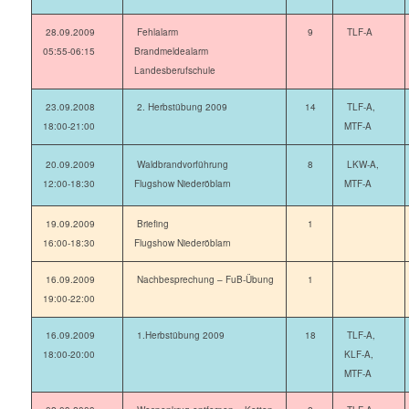
28.09.2009
Fehlalarm
9
TLF-A
05:55-06:15
Brandmeldealarm
Landesberufschule
23.09.2008
2. Herbstübung 2009
14
TLF-A,
18:00-21:00
MTF-A
20.09.2009
Waldbrandvorführung
8
LKW-A,
12:00-18:30
Flugshow Niederöblarn
MTF-A
19.09.2009
Briefing
1
16:00-18:30
Flugshow Niederöblarn
16.09.2009
Nachbesprechung – FuB-Übung
1
19:00-22:00
16.09.2009
1.Herbstübung 2009
18
TLF-A,
18:00-20:00
KLF-A,
MTF-A