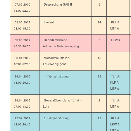
07.05.2009
Besprechung GAB II
5
18:00-22:00
03.05.2009
Floriani
24
KLF-A,
08:00-15:00
MTF-A
03.05.2009
Bahndammbrand
5
LKW-A
15:30-20:55
Admont – Geäuseeingang
30.04.2009
Maibaumaufstellen-
15
18:00-22:00
Feuerwehrjugend
29.04.2009
4. Frühjahrsübung
25
TLF-A,
18:00-20:30
KLF-A,
MTF-A
29.04.2009
Generalüberholung TLF-A –
2
TLF-A,
07:00-13:00
Lohr
MTF-A
22.04.2009
3. Frühjahrsübung
22
KLF-A,
18:00-20:15
LKW-A,
MTF-A