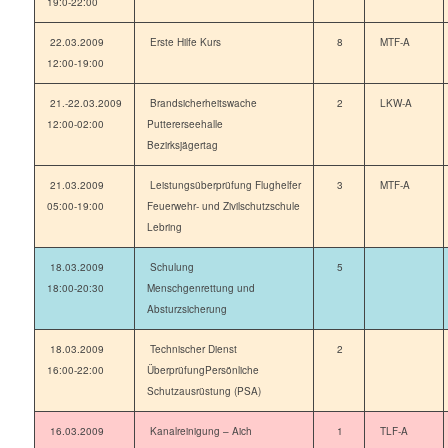
19:0-22:00
22.03.2009
Erste Hilfe Kurs
8
MTF-A
12:00-19:00
21.-22.03.2009
Brandsicherheitswache
2
LKW-A
12:00-02:00
Puttererseehalle
Bezirksjägertag
21.03.2009
Leistungsüberprüfung Flughelfer
3
MTF-A
05:00-19:00
Feuerwehr- und Zivilschutzschule
Lebring
18.03.2009
Schulung
5
18:00-20:30
Menschgenrettung und
Absturzsicherung
18.03.2009
Technischer Dienst
2
16:00-22:00
ÜberprüfungPersönliche
Schutzausrüstung (PSA)
16.03.2009
Kanalreinigung – Aich
1
TLF-A