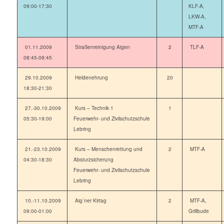
09:00-17:30
KLF-A,
LKW-A,
MTF-A
01.11.2009
Straßenreinigung Aigen
2
TLF-A
08:45-09:45
29.10.2009
Heldenehrung
20
18:30-21:30
27.-30.10.2009
Kurs – Technik 1
1
05:30-19:00
Feuerwehr- und Zivilschutzschule
Lebring
21.-23.10.2009
Kurs – Menschenrettung und
2
MTF-A
04:30-18:30
Absturzsicherung
Feuerwehr- und Zivilschutzschule
Lebring
10.-11.10.2009
Aig´ner Kirtag
2
MTF-A,
09:00-01:00
Grillbude