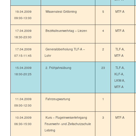
19.04.2009
Wissenstest Gröbming
5
MTF-A
09:00-13:00
17.04.2009
Bezirksfeuerwehrtag – Liezen
4
MTF-A
18:30-23:00
17.04.2009
Generalüberholung TLF-A –
2
TLF-A,
07:15-11:45
Lohr
MTF-A
15.04.2009
2. Frühjahrsübung
23
TLF-A,
18:00-20:25
KLF-A,
LKW-A,
MTF-A
11.04.2009
Fahrzeugwartung
1
09:00-12:00
10.04.2009
Kurs – Flugeinweiserlehrgang
3
MTF-A
06:30-15:00
Feuerwehr- und Zivilschutzschule
Lebring