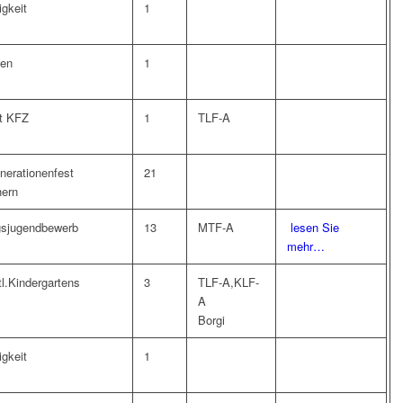
igkeit
1
ten
1
t KFZ
1
TLF-A
erationenfest
21
hern
gsjugendbewerb
13
MTF-A
lesen Sie
mehr…
l.Kindergartens
3
TLF-A,KLF-
A
Borgi
igkeit
1