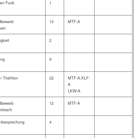
ten Funk
1
dbewerb
13
MTF-A
pen
igkeit
2
ung
9
 Triathlon
22
MTF-A,KLF-
A
LKW-A
dbewerb
12
MTF-A
rsbach
nbesprechung
4