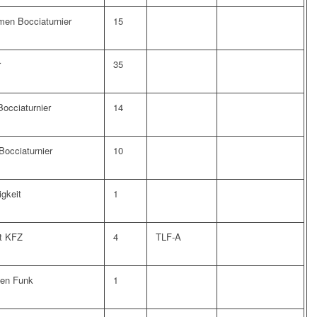
en Bocciaturnier
15
r
35
Bocciaturnier
14
Bocciaturnier
10
igkeit
1
t KFZ
4
TLF-A
ten Funk
1