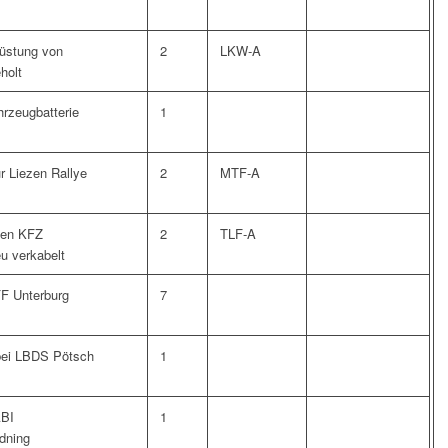
üstung von
2
LKW-A
holt
rzeugbatterie
1
ür Liezen Rallye
2
MTF-A
ten KFZ
2
TLF-A
u verkabelt
FF Unterburg
7
bei LBDS Pötsch
1
ABI
1
rdning