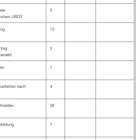
ues
5
system URGY
ung
12
ntag
3
henwirt
ten
1
sarbeiten nach
4
hneiden
38
rbildung
7