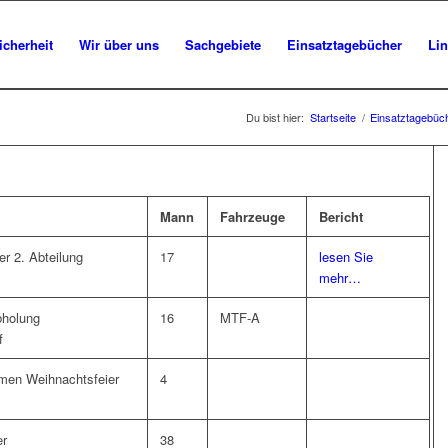
icherheit
Wir über uns
Sachgebiete
Einsatztagebücher
Li
Du bist hier:
Startseite
/
Einsatztagebüc
Mann
Fahrzeuge
Bericht
er 2. Abteilung
17
lesen Sie
mehr…
bholung
16
MTF-A
f
en Weihnachtsfeier
4
er
38