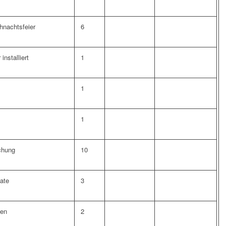
hnachtsfeier
6
installiert
1
1
1
chung
10
ate
3
ten
2