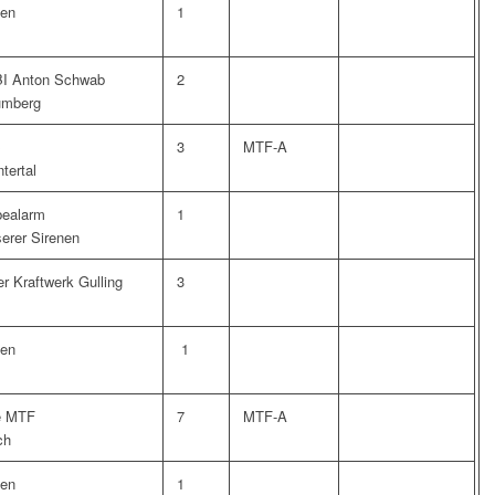
ten
1
BI Anton Schwab
2
umberg
B
3
MTF-A
tertal
bealarm
1
erer Sirenen
er Kraftwerk Gulling
3
ten
1
e MTF
7
MTF-A
ch
ten
1