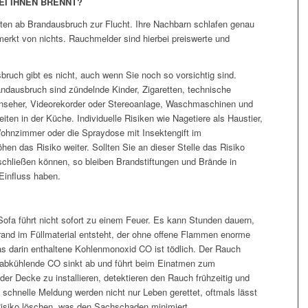
EI IHNEN BRENNT?
nuten ab Brandausbruch zur Flucht. Ihre Nachbarn schlafen genau
rkt von nichts. Rauchmelder sind hierbei preiswerte und
bruch gibt es nicht, auch wenn Sie noch so vorsichtig sind.
ndausbruch sind zündelnde Kinder, Zigaretten, technische
ernseher, Videorekorder oder Stereoanlage, Waschmaschinen und
n in der Küche. Individuelle Risiken wie Nagetiere als Haustier,
Wohnzimmer oder die Spraydose mit Insektengift im
en das Risiko weiter. Sollten Sie an dieser Stelle das Risiko
chließen können, so bleiben Brandstiftungen und Brände in
Einfluss haben.
ofa führt nicht sofort zu einem Feuer. Es kann Stunden dauern,
brand im Füllmaterial entsteht, der ohne offene Flammen enorme
 darin enthaltene Kohlenmonoxid CO ist tödlich. Der Rauch
s abkühlende CO sinkt ab und führt beim Einatmen zum
der Decke zu installieren, detektieren den Rauch frühzeitig und
 schnelle Meldung werden nicht nur Leben gerettet, oftmals lässt
isiko löschen, was den Sachschaden minimiert.