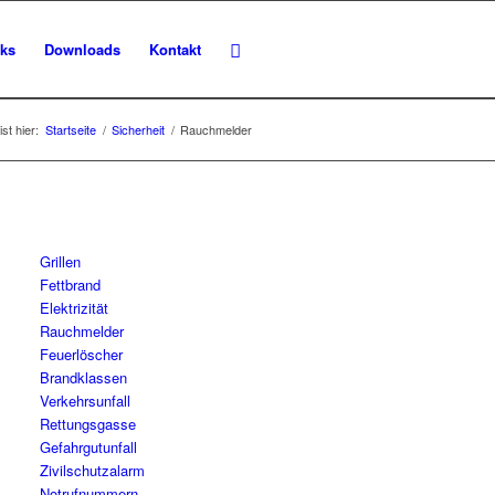
nks
Downloads
Kontakt
st hier:
Startseite
/
Sicherheit
/
Rauchmelder
Grillen
Fettbrand
Elektrizität
Rauchmelder
Feuerlöscher
Brandklassen
Verkehrsunfall
Rettungsgasse
Gefahrgutunfall
Zivilschutzalarm
Notrufnummern