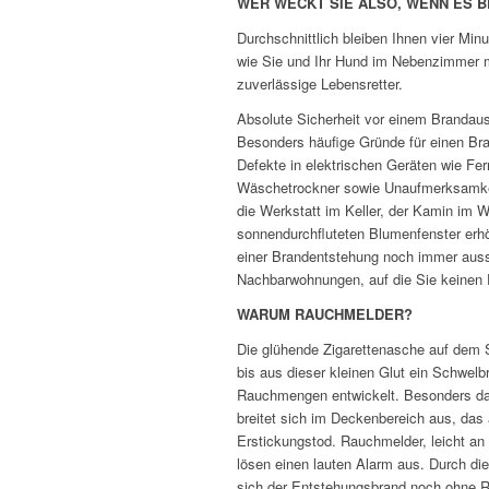
WER WECKT SIE ALSO, WENN ES B
Durchschnittlich bleiben Ihnen vier Mi
wie Sie und Ihr Hund im Nebenzimmer me
zuverlässige Lebensretter.
Absolute Sicherheit vor einem Brandaus
Besonders häufige Gründe für einen Bra
Defekte in elektrischen Geräten wie F
Wäschetrockner sowie Unaufmerksamkeite
die Werkstatt im Keller, der Kamin im 
sonnendurchfluteten Blumenfenster erhöh
einer Brandentstehung noch immer auss
Nachbarwohnungen, auf die Sie keinen 
WARUM RAUCHMELDER?
Die glühende Zigarettenasche auf dem S
bis aus dieser kleinen Glut ein Schwel
Rauchmengen entwickelt. Besonders das
breitet sich im Deckenbereich aus, da
Erstickungstod. Rauchmelder, leicht an 
lösen einen lauten Alarm aus. Durch die
sich der Entstehungsbrand noch ohne R