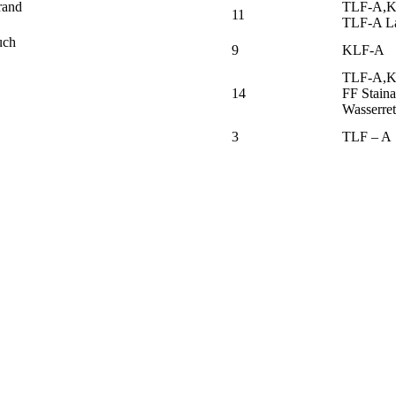
rand
TLF-A,K
11
TLF-A La
uch
9
KLF-A
TLF-A,
14
FF Stain
Wasserret
3
TLF – A