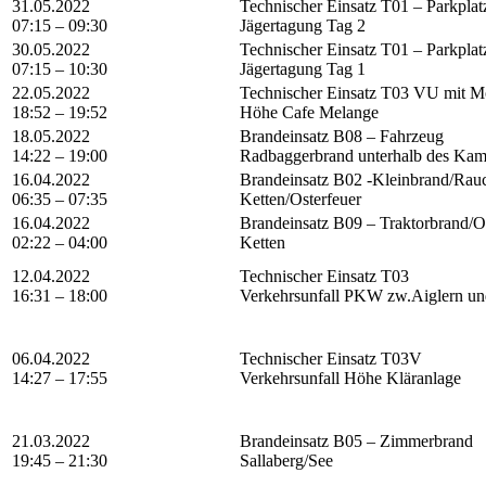
31.05.2022
Technischer Einsatz T01 – Parkpla
07:15 – 09:30
Jägertagung Tag 2
30.05.2022
Technischer Einsatz T01 – Parkpla
07:15 – 10:30
Jägertagung Tag 1
22.05.2022
Technischer Einsatz T03 VU mit 
18:52 – 19:52
Höhe Cafe Melange
18.05.2022
Brandeinsatz B08 – Fahrzeug
14:22 – 19:00
Radbaggerbrand unterhalb des Ka
16.04.2022
Brandeinsatz B02 -Kleinbrand/Rau
06:35 – 07:35
Ketten/Osterfeuer
16.04.2022
Brandeinsatz B09 – Traktorbrand/O
02:22 – 04:00
Ketten
12.04.2022
Technischer Einsatz T03
16:31 – 18:00
Verkehrsunfall PKW zw.Aiglern un
06.04.2022
Technischer Einsatz T03V
14:27 – 17:55
Verkehrsunfall Höhe Kläranlage
21.03.2022
Brandeinsatz B05 – Zimmerbrand
19:45 – 21:30
Sallaberg/See