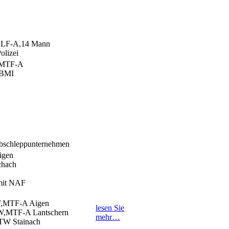
LF-A,14 Mann
olizei
MTF-A
,BMI
Abschleppunternehmen
igen
chach
mit NAF
,MTF-A Aigen
lesen Sie
,MTF-A Lantschern
mehr…
RTW Stainach