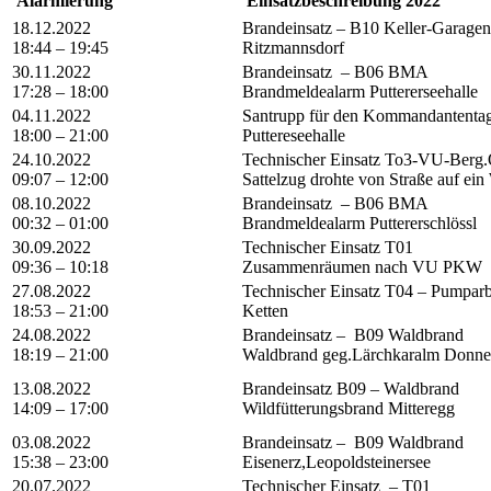
Alarmierung
Einsatzbeschreibung 2022
18.12.2022
Brandeinsatz – B10 Keller-Garagen
18:44 – 19:45
Ritzmannsdorf
30.11.2022
Brandeinsatz – B06 BMA
17:28 – 18:00
Brandmeldealarm Puttererseehalle
04.11.2022
Santrupp für den Kommandantenta
18:00 – 21:00
Puttereseehalle
24.10.2022
Technischer Einsatz To3-VU-Berg.
09:07 – 12:00
Sattelzug drohte von Straße auf ei
08.10.2022
Brandeinsatz – B06 BMA
00:32 – 01:00
Brandmeldealarm Puttererschlössl
30.09.2022
Technischer Einsatz T01
09:36 – 10:18
Zusammenräumen nach VU PKW
27.08.2022
Technischer Einsatz T04 – Pumparb
18:53 – 21:00
Ketten
24.08.2022
Brandeinsatz – B09 Waldbrand
18:19 – 21:00
Waldbrand geg.Lärchkaralm Donne
13.08.2022
Brandeinsatz B09 – Waldbrand
14:09 – 17:00
Wildfütterungsbrand Mitteregg
03.08.2022
Brandeinsatz – B09 Waldbrand
15:38 – 23:00
Eisenerz,Leopoldsteinersee
20.07.2022
Technischer Einsatz – T01