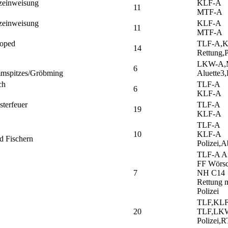
tzeinweisung
KLF-A
11
MTF-A
tzeinweisung
KLF-A
11
MTF-A
Moped
TLF-A,K
14
Rettung,P
LKW-A,
6
mmspitzes/Gröbming
Aluette3
ch
TLF-A
6
KLF-A
sterfeuer
TLF-A
19
KLF-A
TLF-A
10
KLF-A
d Fischern
Polizei,
TLF-A A
FF Wörs
7
NH C14
Rettung 
Polizei
TLF,KLF
20
TLF,LKW
Polizei,