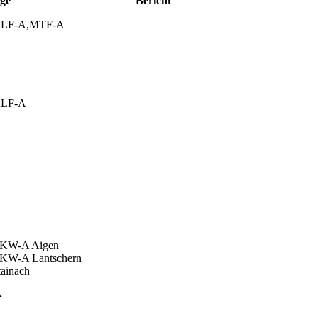
ge
Bericht
KLF-A,MTF-A
KLF-A
KW-A Aigen
KW-A Lantschern
ainach
A