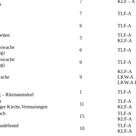
7
KLF – A
n
7
TLF-A
6
TLF-A
eiten
TLF-A
5
KLF-A
tswache
6
TLF-A
g)
tswache
6
TLF-A
g)
KLF-A
wache
9
LKW-A
LKW-A L
1
TLF-A
 – Ritzmannsdorf
r
TLF-A
11
ger Kirche,Vermurungen
KLF-A
uch
TLF-A
15
KLF-A
äudebrand
TLF-A
10
KLF-A