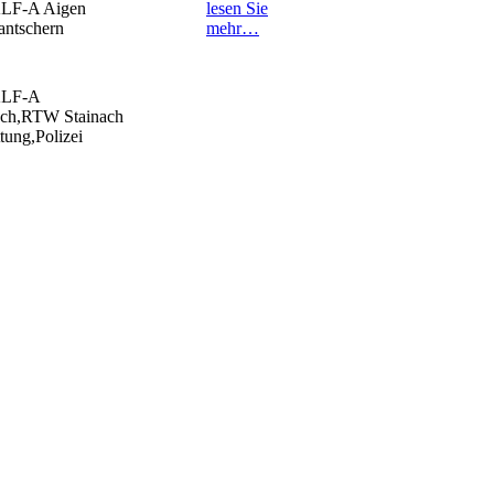
LF-A Aigen
lesen Sie
ntschern
mehr…
KLF-A
ach,RTW Stainach
tung,Polizei