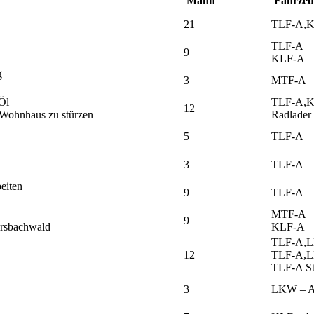
Mann
Fahrzeu
21
TLF-A,
TLF-A
9
KLF-A
g
3
MTF-A
Öl
TLF-A,
12
n Wohnhaus zu stürzen
Radlader
5
TLF-A
3
TLF-A
eiten
9
TLF-A
MTF-A
9
rsbachwald
KLF-A
TLF-A,L
12
TLF-A,L
TLF-A St
3
LKW – 