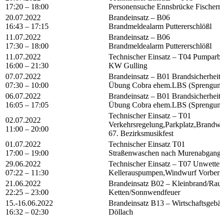
17:20 – 18:00
Personensuche Ennsbrücke Fischer
20.07.2022
Brandeinsatz – B06
16:43 – 17:15
Brandmeldealarm Puttererschlößl
11.07.2022
Brandeinsatz – B06
17:30 – 18:00
Brandmeldealarm Puttererschlößl
11.07.2022
Technischer Einsatz – T04 Pumparb
16:00 – 21:30
KW Gulling
07.07.2022
Brandeinsatz – B01 Brandsicherhei
07:30 – 10:00
Übung Cobra ehem.LBS (Sprengun
06.07.2022
Brandeinsatz – B01 Brandsicherhei
16:05 – 17:05
Übung Cobra ehem.LBS (Sprengun
Technischer Einsatz – T01
02.07.2022
Verkehrsregelung,Parkplatz,Brand
11:00 – 20:00
67. Bezirksmusikfest
01.07.2022
Technischer Einsatz T01
17:00 – 19:00
Straßenwaschen nach Murenabgang
29.06.2022
Technischer Einsatz – T07 Unwette
07:22 – 11:30
Kellerauspumpen,Windwurf Vorber
21.06.2022
Brandeinsatz B02 – Kleinbrand/Ra
22:25 – 23:00
Ketten/Sonnwendfeuer
15.-16.06.2022
Brandeinsatz B13 – Wirtschaftsgeb
16:32 – 02:30
Döllach