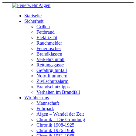
Startseite
Sicherheit
Grillen
Fettbrand
Elektrizität
Rauchmelder
Feuerlöscher
Brandklassen
Verkehrsunfall
Rettungsgasse
Gefahrgutunfall
Notrufnummern
Zivilschutzalarm
Brandschutztipps
Verhalten im Brandfall
Wir über uns
Mannschaft
Fuhrpark
Aigen – Wandel der Zeit
Chronik – Die Gründung
Chronik 1908-1925
Chronik 1926-1950
Chronik 1951-1965