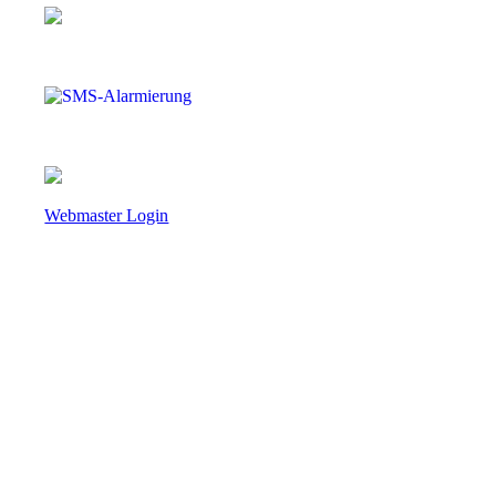
Webmaster Login
Freiwillige Feuerwehr Aigen im Ennstal
Aigen 22
8943 Aigen im Ennstal
Österreich / Steiermark / Bezirk Liezen
Telefon (Nur im Einsatzfall besetzt):
+43 (0) 3682 / 281 90
Fax: +43 (0) 3682 / 281 90