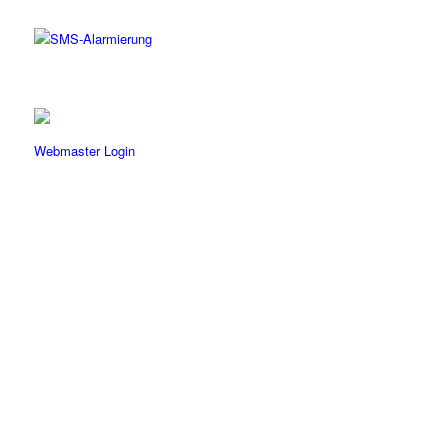
Webmaster Login
Freiwillige Feuerwehr Aigen im Ennstal
Aigen 22
8943 Aigen im Ennstal
Österreich / Steiermark / Bezirk Liezen
Telefon (Nur im Einsatzfall besetzt):