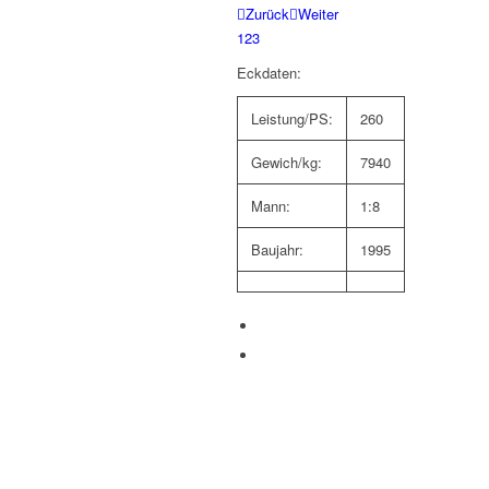
Zurück
Weiter
1
2
3
Eckdaten:
Leistung/PS:
260
Gewich/kg:
7940
Mann:
1:8
Baujahr:
1995