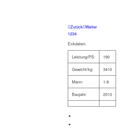
Zurück
Weiter
1
2
3
4
Eckdaten:
Leistung/PS:
190
Gewicht/kg:
3410
Mann:
1:8
Baujahr:
2013