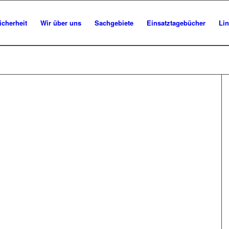
icherheit
Wir über uns
Sachgebiete
Einsatztagebücher
Li