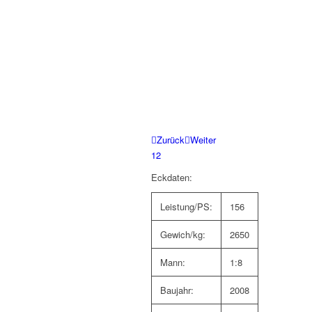
Zurück
Weiter
1
2
Eckdaten:
Leistung/PS:
156
Gewich/kg:
2650
Mann:
1:8
Baujahr:
2008