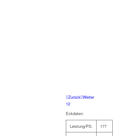
Zurück
Weiter
1
2
Eckdaten:
Leistung/PS:
177