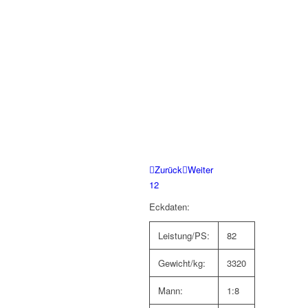
Zurück
Weiter
1
2
Eckdaten:
Leistung/PS:
82
Gewicht/kg:
3320
Mann:
1:8