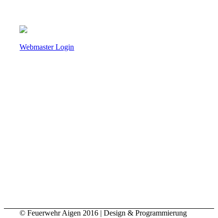
Webmaster Login
Freiwillige Feuerwehr Aigen im Ennstal
Aigen 22
8943 Aigen im Ennstal
Österreich / Steiermark / Bezirk Liezen
Telefon (Nur im Einsatzfall besetzt):
+43 (0) 3682 / 281 90
Fax: +43 (0) 3682 / 281 90
E-Mail: kdo.003@bfvli.steiermark.at
Web: www.feuerwehr-aigen.at
© Feuerwehr Aigen 2016 | Design & Programmierung