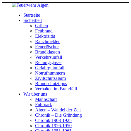
Startseite
Sicherheit
Grillen
Fettbrand
Elektrizität
Rauchmelder
Feuerlöscher
Brandklassen
Verkehrsunfall
Rettungsgasse
Gefahrgutunfall
Notrufnummern
Zivilschutzalarm
Brandschutztipps
Verhalten im Brandfall
Wir über uns
Mannschaft
Fuhrpark
Aigen – Wandel der Zeit
Chronik – Die Gründung
Chronik 1908-1925
Chronik 1926-1950
Chronik 1951-1965