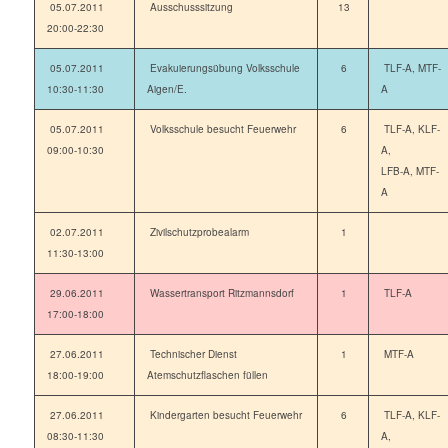
05.07.2011
Ausschusssitzung
13
20:00-22:30
05.07.2011
Evakuierungsübung Volksschule
6
TLF-A, MTF-
10:30-11:30
Aigen/E.
A
05.07.2011
Volksschule besucht Feuerwehr
6
TLF-A, KLF-
09:00-10:30
A,
LFB-A, MTF-
A
02.07.2011
Zivilschutzprobealarm
1
11:30-13:00
29.06.2011
Wassertransport Ritzmannsdorf
1
TLF-A
17:00-18:00
27.06.2011
Technischer Dienst
1
MTF-A
18:00-19:00
Atemschutzflaschen füllen
27.06.2011
Kindergarten besucht Feuerwehr
6
TLF-A, KLF-
08:30-11:30
A,