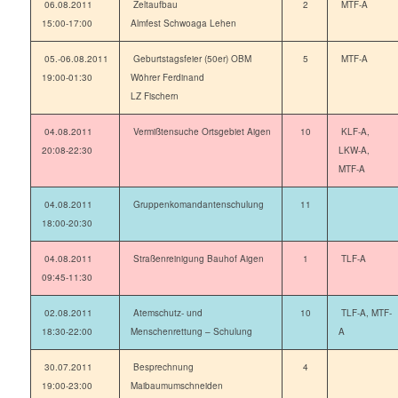
06.08.2011
Zeltaufbau
2
MTF-A
15:00-17:00
Almfest Schwoaga Lehen
05.-06.08.2011
Geburtstagsfeier (50er) OBM
5
MTF-A
19:00-01:30
Wöhrer Ferdinand
LZ Fischern
04.08.2011
Vermißtensuche Ortsgebiet Aigen
10
KLF-A,
20:08-22:30
LKW-A,
MTF-A
04.08.2011
Gruppenkomandantenschulung
11
18:00-20:30
04.08.2011
Straßenreinigung Bauhof Aigen
1
TLF-A
09:45-11:30
02.08.2011
Atemschutz- und
10
TLF-A, MTF-
18:30-22:00
Menschenrettung – Schulung
A
30.07.2011
Besprechnung
4
19:00-23:00
Maibaumumschneiden