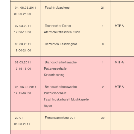
04.-08.03.2011
Faschingbardienst
21
09:00-24:00
07.03.2011
Technischer Dienst
1
MTF-A
17:30-18:30
Atemschutzflaschen füllen
03.08.2011
Herrichten Faschingbar
9
18:00-21:00
08.03.2011
Brandsicherheitswache
1
MTF-A
13:15-18:00
Puttererseehalle
Kinderfasching
05.-06.03.2011
Brandsicherheitswache
2
MTF-A
19:15-02:30
Puttererseehalle
Faschingskarbarett Musikkapelle
Aigen
20.01-
Florianisammlung 2011
39
05.03.2011