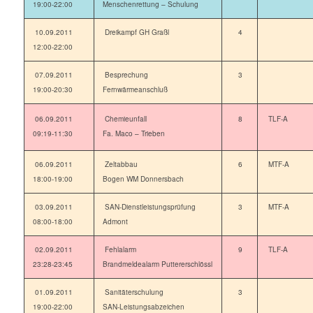
19:00-22:00
Menschenrettung – Schulung
10.09.2011
Dreikampf GH Graßl
4
12:00-22:00
07.09.2011
Besprechung
3
19:00-20:30
Fernwärmeanschluß
06.09.2011
Chemieunfall
8
TLF-A
09:19-11:30
Fa. Maco – Trieben
06.09.2011
Zeltabbau
6
MTF-A
18:00-19:00
Bogen WM Donnersbach
03.09.2011
SAN-Dienstleistungsprüfung
3
MTF-A
08:00-18:00
Admont
02.09.2011
Fehlalarm
9
TLF-A
23:28-23:45
Brandmeldealarm Puttererschlössl
01.09.2011
Sanitäterschulung
3
19:00-22:00
SAN-Leistungsabzeichen