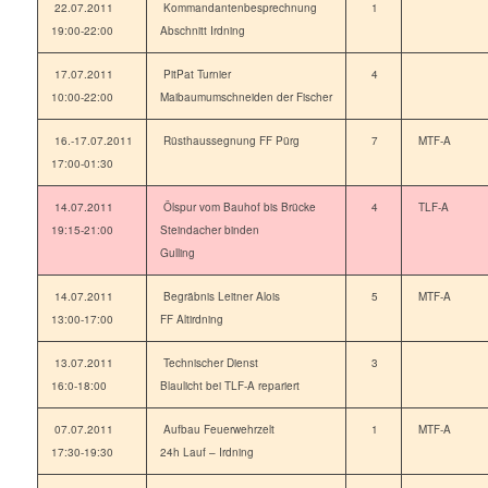
22.07.2011
Kommandantenbesprechnung
1
19:00-22:00
Abschnitt Irdning
17.07.2011
PitPat Turnier
4
10:00-22:00
Maibaumumschneiden der Fischer
16.-17.07.2011
Rüsthaussegnung FF Pürg
7
MTF-A
17:00-01:30
14.07.2011
Ölspur vom Bauhof bis Brücke
4
TLF-A
19:15-21:00
Steindacher binden
Gulling
14.07.2011
Begräbnis Leitner Alois
5
MTF-A
13:00-17:00
FF Altirdning
13.07.2011
Technischer Dienst
3
16:0-18:00
Blaulicht bei TLF-A repariert
07.07.2011
Aufbau Feuerwehrzelt
1
MTF-A
17:30-19:30
24h Lauf – Irdning