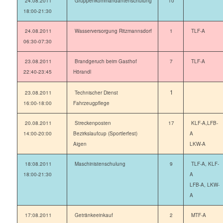
24.08.2011
Gruppenkommandantenschulung
10
18:00-21:30
24.08.2011
Wasserversorgung Ritzmannsdorf
1
TLF-A
06:30-07:30
23.08.2011
Brandgeruch beim Gasthof
7
TLF-A
22:40-23:45
Hörandl
1
23.08.2011
Technischer Dienst
16:00-18:00
Fahrzeugpflege
20.08.2011
Streckenposten
17
KLF-A,LFB-
14:00-20:00
Bezirkslaufcup (Sportlerfest)
A
Aigen
LKW-A
18:08.2011
Maschinistenschulung
9
TLF-A, KLF-
18:00-21:30
A
LFB-A, LKW-
A
17:08.2011
Getränkeeinkauf
2
MTF-A