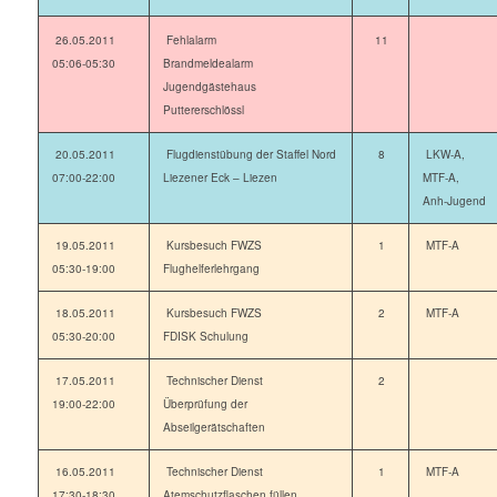
26.05.2011
Fehlalarm
11
05:06-05:30
Brandmeldealarm
Jugendgästehaus
Puttererschlössl
20.05.2011
Flugdienstübung der Staffel Nord
8
LKW-A,
07:00-22:00
Liezener Eck – Liezen
MTF-A,
Anh-Jugend
19.05.2011
Kursbesuch FWZS
1
MTF-A
05:30-19:00
Flughelferlehrgang
18.05.2011
Kursbesuch FWZS
2
MTF-A
05:30-20:00
FDISK Schulung
17.05.2011
Technischer Dienst
2
19:00-22:00
Überprüfung der
Abseilgerätschaften
16.05.2011
Technischer Dienst
1
MTF-A
17:30-18:30
Atemschutzflaschen füllen