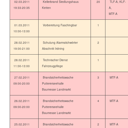
02.03.2011
Kellerbrand Siedlungshaus
20
TLF-A, KLF-
19:33-20:35
Ketten
A,
MTF-A
01.03.2011
Vorbereitung Faschingbar
1
10:00-13:00
28.02.2011
Schulung Alarmstichwörter
2
19:00-21:00
Abschnitt Irdning
28.02.2011
Technischer Dienst
1
11:00-13:00
Fahrzeugpflege
27.02.2011
Brandsicherheitswache
3
MTF-A
09:00-20:00
Puttererseehalle
Baumesse Landmarkt
26.02.2011
Brandsicherheitswache
4
MTF-A
09:00-20:00
Puttererseehalle
Baumesse Landmarkt
25.02.2011
Brandsicherheitswache
2
MTF-A