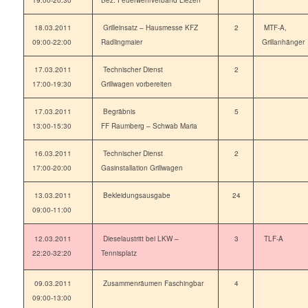
19:00-20:30
Bez. Feuerwehrverband Liezen
18.03.2011
Grilleinsatz – Hausmesse KFZ
2
MTF-A,
09:00-22:00
Radlingmaier
Grillanhänger
17.03.2011
Technischer Dienst
2
17:00-19:30
Grillwagen vorbereiten
17.03.2011
Begräbnis
5
13:00-15:30
FF Raumberg – Schwab Maria
16.03.2011
Technischer Dienst
2
17:00-20:00
Gasinstallation Grillwagen
13.03.2011
Bekleidungsausgabe
24
09:00-11:00
12.03.2011
Dieselaustritt bei LKW –
3
TLF-A
22:20-32:20
Tennisplatz
09.03.2011
Zusammenräumen Faschingbar
4
09:00-13:00