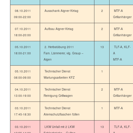
08.10.2011
Ausschank Aigner Kirtag
2
MTF-A
09:00-22:00
Grillanhänger
07.10.2011
Aufbau Aigner Kirtag
2
MTF-A
18:00-20:00
Grillanhänger
05.10.2011
2. Herbstübung 2011
13
TLF-A, KLF-
18:00-21:00
Fam. Lämmerer, vlg. Graup –
A
Aigen
MTF-A
05.10.2011
Technischer Dienst
1
08:00-09:00
Wartungsarbeiten KFZ
04.10.2011
Technischer Dienst
2
MTF-A
13:00-19:00
Reinigung Grillwagen
Grillanhänger
03.10.2011
Technischer Dienst
1
MTF-A
17:45-18:30
Atemschutzflaschen füllen
03.10.2011
LKW Unfall mit 2 LKW
13
TLF-A, KLF-