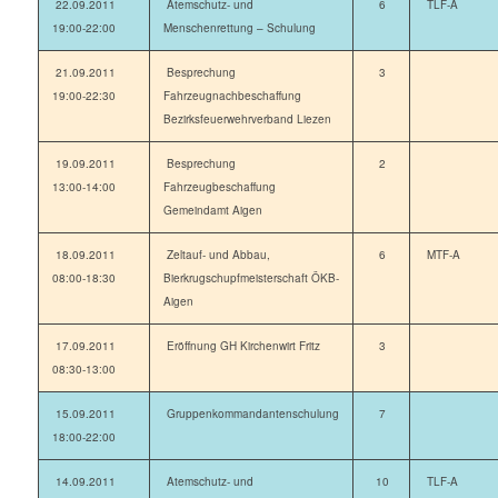
22.09.2011
Atemschutz- und
6
TLF-A
19:00-22:00
Menschenrettung – Schulung
21.09.2011
Besprechung
3
19:00-22:30
Fahrzeugnachbeschaffung
Bezirksfeuerwehrverband Liezen
19.09.2011
Besprechung
2
13:00-14:00
Fahrzeugbeschaffung
Gemeindamt Aigen
18.09.2011
Zeltauf- und Abbau,
6
MTF-A
08:00-18:30
Bierkrugschupfmeisterschaft ÖKB-
Aigen
17.09.2011
Eröffnung GH Kirchenwirt Fritz
3
08:30-13:00
15.09.2011
Gruppenkommandantenschulung
7
18:00-22:00
14.09.2011
Atemschutz- und
10
TLF-A