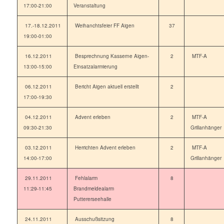
17:00-21:00
Veranstaltung
17.-18.12.2011
Weihanchtsfeier FF Aigen
37
19:00-01:00
16.12.2011
Besprechnung Kasserne Aigen-
2
MTF-A
13:00-15:00
Einsatzalarmierung
06.12.2011
Bericht Aigen aktuell erstellt
2
17:00-19:30
04.12.2011
Advent erleben
2
MTF-A
09:30-21:30
Grillanhänger
03.12.2011
Herrichten Advent erleben
2
MTF-A
14:00-17:00
Grillanhänger
29.11.2011
Fehlalarm
8
11:29-11:45
Brandmeldealarm
Puttererseehalle
24.11.2011
Ausschußsitzung
8