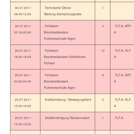
30.07.2011
Technischer Dienst
1
09:45-12:00
Wartung Atemschutzgeräte
30.07.2011
Fehlalarm
4
TLF-A, MTF-
00:16-00:45
Brandmeldealarm
A
Puttererseehalle Aigen
29.07.2011
Fehlalarm
12
TLF-A, KLF-
18:05-18:45
Brandmeldealarm Schloßhotel
A
Pichlarn
29.07.2011
Fehlalarm
9
TLF-A, MTF-
04:25-04:40
Brandmeldealarm
A
Puttererseehalle Aigen
25.07.2011
Kraftfahrübung / Bewegungsfahrt
2
TLF-A, KLF-
15:30-16:30
A
23.07.2011
Straßenreinigung Ritzmannsdorf
1
TLF-A
13:00-15:30