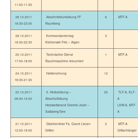
11:00-11:30
28.10.2011
Abschnittsfunkübung FF
6
MTF-A
18:30-23:00
Raumberg
28.10.2011
Kommandantentag
3
18:30-22:30
Kirchenwirt Fritz – Aigen
25.10.2011
Technischer Dienst
1
MTF-A
17:00-18:00
Rauchmaschine retourniert
24.10.2011
Heldenehrung
12
18:30-21:30
23.10.2011
5. Herbstübung –
25
TLF-A, KLF-
08:30-12:00
Abschlußübung
A
Heizwerkbrand Greimel Josef –
LKW-A, MTF-
Sallaberg/See
A
21.10.2011
Gleichenfeier Fa. Granit Liezen
2
MTF-A
12:00-19:00
Grillen
Grillanhänger