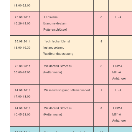
18:00-22:00
25.08.2011
Fehlalarm
6
TLF-A
16:26-13:00
Brandmeldealarm
Puttererschlössel
25.08.2011
Technischer Dienst
8
18:00-19:30
Instandsetzung
Waldbrandausrüstung
25.08.2011
Waldbrand Strechau
6
LKW-A,
06:00-18:00
(Rottenmann)
MTF-A
Anhänger
24.08.2011
Wasserversorgung Ritzmannsdorf
1
TLF-A
17:00-18:00
24.08.2011
Waldbrand Strechau
8
LKW-A,
10:45-23:00
(Rottenmann)
MTF-A
Anhänger