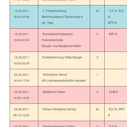
13.05.2011
5. Frühjahrsübung
25
TLF-A, KLF-
18:00-22:00
Wohnhausbrand Tachenberg 8,
A,
vlg. Tippl
MTF-A
14.05.2011
Brandsicherheitswache
2
MTF-A
19:30-00:00
Puttererseehalle
Sänger- und Musikantenteffen
12.05.2011
Endabrechnung Grillanhänger
5
19:00-22:00
09.05.2011
Technischer Dienst
1
16:00-17:00
HS-Löschwasserbehälter repariert
08.05.2011
Waldbrand Gössl
4
LKW-A
14:20-19:30
08.05.2011
Floriani Kirchgang Irdning
24
KLF-A, MTF-
08:15-13:00
A
07.05.2011
Straßenwaschen Gulling
2
TLF-A