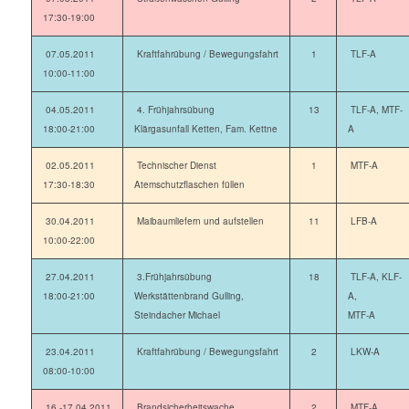
17:30-19:00
07.05.2011
Kraftfahrübung / Bewegungsfahrt
1
TLF-A
10:00-11:00
04.05.2011
4. Frühjahrsübung
13
TLF-A, MTF-
18:00-21:00
Klärgasunfall Ketten, Fam. Kettne
A
02.05.2011
Technischer Dienst
1
MTF-A
17:30-18:30
Atemschutzflaschen füllen
30.04.2011
Maibaumliefern und aufstellen
11
LFB-A
10:00-22:00
27.04.2011
3.Frühjahrsübung
18
TLF-A, KLF-
18:00-21:00
Werkstättenbrand Gulling,
A,
Steindacher Michael
MTF-A
23.04.2011
Kraftfahrübung / Bewegungsfahrt
2
LKW-A
08:00-10:00
16.-17.04.2011
Brandsicherheitswache
2
MTF-A