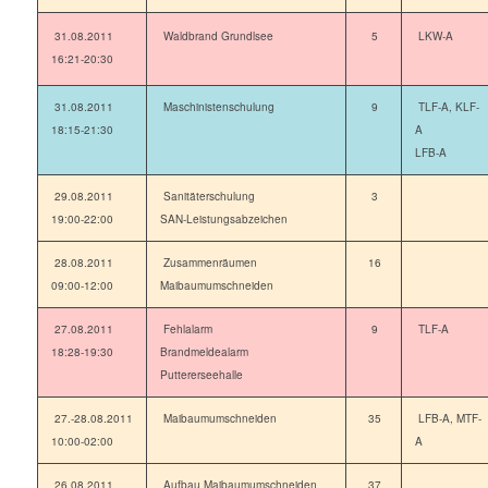
31.08.2011
Waldbrand Grundlsee
5
LKW-A
16:21-20:30
31.08.2011
Maschinistenschulung
9
TLF-A, KLF-
18:15-21:30
A
LFB-A
29.08.2011
Sanitäterschulung
3
19:00-22:00
SAN-Leistungsabzeichen
28.08.2011
Zusammenräumen
16
09:00-12:00
Maibaumumschneiden
27.08.2011
Fehlalarm
9
TLF-A
18:28-19:30
Brandmeldealarm
Puttererseehalle
27.-28.08.2011
Maibaumumschneiden
35
LFB-A, MTF-
10:00-02:00
A
26.08.2011
Aufbau Maibaumumschneiden
37