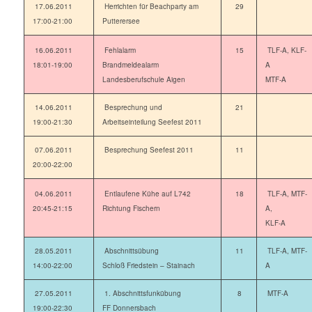
17.06.2011
Herrichten für Beachparty am
29
17:00-21:00
Putterersee
16.06.2011
Fehlalarm
15
TLF-A, KLF-
18:01-19:00
Brandmeldealarm
A
Landesberufschule Aigen
MTF-A
14.06.2011
Besprechung und
21
19:00-21:30
Arbeitseinteilung Seefest 2011
07.06.2011
Besprechung Seefest 2011
11
20:00-22:00
04.06.2011
Entlaufene Kühe auf L742
18
TLF-A, MTF-
20:45-21:15
Richtung Fischern
A,
KLF-A
28.05.2011
Abschnittsübung
11
TLF-A, MTF-
14:00-22:00
Schloß Friedstein – Stainach
A
27.05.2011
1. Abschnittsfunkübung
8
MTF-A
19:00-22:30
FF Donnersbach