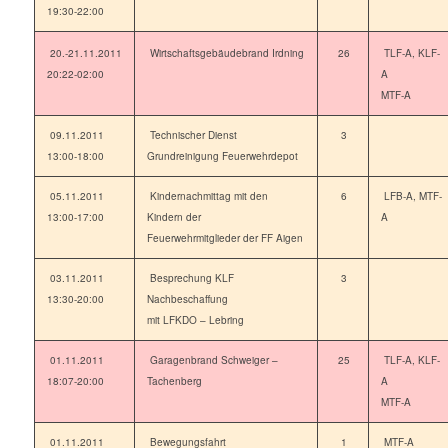
19:30-22:00
20.-21.11.2011
Wirtschaftsgebäudebrand Irdning
26
TLF-A, KLF-
20:22-02:00
A
MTF-A
09.11.2011
Technischer Dienst
3
13:00-18:00
Grundreinigung Feuerwehrdepot
05.11.2011
Kindernachmittag mit den
6
LFB-A, MTF-
13:00-17:00
Kindern der
A
Feuerwehrmitglieder der FF Aigen
03.11.2011
Besprechung KLF
3
13:30-20:00
Nachbeschaffung
mit LFKDO – Lebring
01.11.2011
Garagenbrand Schweiger –
25
TLF-A, KLF-
18:07-20:00
Tachenberg
A
MTF-A
01.11.2011
Bewegungsfahrt
1
MTF-A