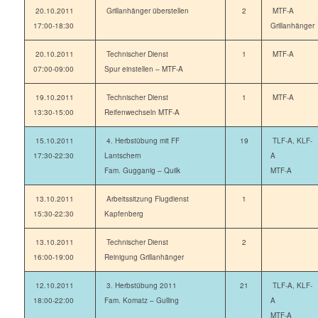
20.10.2011
Grillanhänger überstellen
2
MTF-A
17:00-18:30
Grillanhänger
20.10.2011
Technischer Dienst
1
MTF-A
07:00-09:00
Spur einstellen – MTF-A
19.10.2011
Technischer Dienst
1
MTF-A
13:30-15:00
Reifenwechseln MTF-A
15.10.2011
4. Herbstübung mit FF
19
TLF-A, KLF-
17:30-22:30
Lantschern
A
Fam. Gugganig – Quilk
MTF-A
13.10.2011
Arbeitssitzung Flugdienst
1
15:30-22:30
Kapfenberg
13.10.2011
Technischer Dienst
2
16:00-19:00
Reinigung Grillanhänger
12.10.2011
3. Herbstübung 2011
21
TLF-A, KLF-
18:00-22:00
Fam. Komatz – Gulling
A
MTF-A