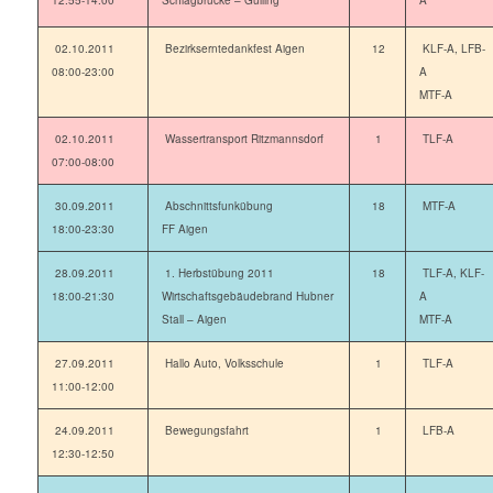
12:55-14:00
Schlagbrücke – Gulling
A
02.10.2011
Bezirkserntedankfest Aigen
12
KLF-A, LFB-
08:00-23:00
A
MTF-A
02.10.2011
Wassertransport Ritzmannsdorf
1
TLF-A
07:00-08:00
30.09.2011
Abschnittsfunkübung
18
MTF-A
18:00-23:30
FF Aigen
28.09.2011
1. Herbstübung 2011
18
TLF-A, KLF-
18:00-21:30
Wirtschaftsgebäudebrand Hubner
A
Stall – Aigen
MTF-A
27.09.2011
Hallo Auto, Volksschule
1
TLF-A
11:00-12:00
24.09.2011
Bewegungsfahrt
1
LFB-A
12:30-12:50