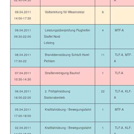
02:40-04:30
A
09.04.2011
Vorbereitung für Wissenstest
6
14:00-17:30
09.04.2011
Leistungsüberprüfung Flughelfer
4
MTF-A
09:30-22:00
Staffel Nord
Lebring
08.04.2011
Branddienstübung Schloß Hotel
11
TLF-A, MTF-
17:30-22
Pichlarn
A
07.04.2011
Straßenreinigung Bauhof
1
TLF-A
10:30-14:30
06.04.2011
2. Frühjahrsübung
22
TLF-A, KLF-
18:00-22:00
Stationsbetrieb
A
05.04.2011
Kraftfahrübung / Bewegungsfahrt
1
MTF-A
17:00-18:00
02.04.2011
Kraftfahrübung / Bewegungsfahrt
1
TLF-A, KLF-