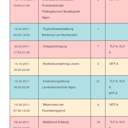
19:00-01:00
Puttererseehalle
Früllingskonzert Musikkapelle
Aigen
16.04.2011
Flughelferweiterbildung
1
05:30-15:00
Breitenaui am Hochlantsch
20.04.2011
Ortsplatzreinigung
7
TLF-A, KLF-
17:00-21:00
A
14.10.2011
Bezirksfeuerwehrtag Liezen
3
MTF-A
18:30-22:00
13.04.2011
Evakuierungsübung
21
TLF-A, KLF-
18:00-22:00
Landesberufschule Aigen
A,
MTF-A
10.04.2011
Wissenstest der
6
MTF-A
07:30-13:00
Feuerwehrjugend
09.04.2011
Waldbrand Erlsberg
19
TLF-A, KLF-