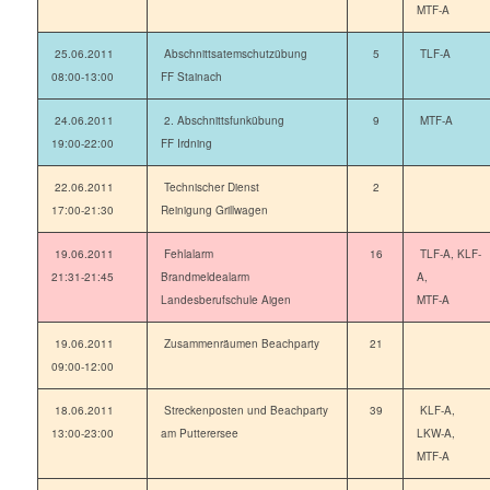
MTF-A
25.06.2011
Abschnittsatemschutzübung
5
TLF-A
08:00-13:00
FF Stainach
24.06.2011
2. Abschnittsfunkübung
9
MTF-A
19:00-22:00
FF Irdning
22.06.2011
Technischer Dienst
2
17:00-21:30
Reinigung Grillwagen
19.06.2011
Fehlalarm
16
TLF-A, KLF-
21:31-21:45
Brandmeldealarm
A,
Landesberufschule Aigen
MTF-A
19.06.2011
Zusammenräumen Beachparty
21
09:00-12:00
18.06.2011
Streckenposten und Beachparty
39
KLF-A,
13:00-23:00
am Putterersee
LKW-A,
MTF-A