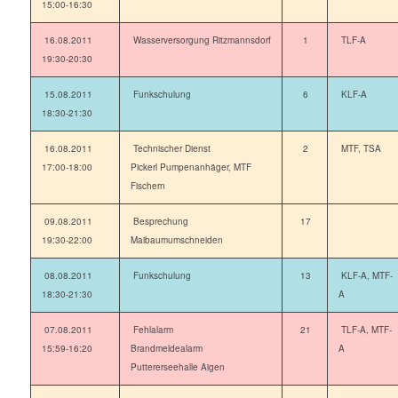
15:00-16:30
16.08.2011
Wasserversorgung Ritzmannsdorf
1
TLF-A
19:30-20:30
15.08.2011
Funkschulung
6
KLF-A
18:30-21:30
16.08.2011
Technischer Dienst
2
MTF, TSA
17:00-18:00
Pickerl Pumpenanhäger, MTF
Fischern
09.08.2011
Besprechung
17
19:30-22:00
Maibaumumschneiden
08.08.2011
Funkschulung
13
KLF-A, MTF-
18:30-21:30
A
07.08.2011
Fehlalarm
21
TLF-A, MTF-
15:59-16:20
Brandmeldealarm
A
Puttererseehalle Aigen