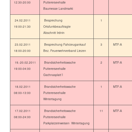
12:30-20:00
Puttererseehalle
Baumesse Landmarkt
24.02.2011
Besprechung
1
19:00-21:30
Ortsfunkbeauftragte
Abschnitt Irdnin
23.02.2011
Besprechung Fahrzeugankauf
3
MTF-A
18:00-20:00
Bez. Feuerwehrverband Liezen
19.-20.02.2011
Brandsicherheitswache
2
MTF-A
19:00-04:00
Puttererseehalle
Gschnasplatt´l
18.02.2011
Brandsicherheitswache
1
MTF-A
08:00-13:00
Puttererseehalle
Wintertagung
17.02.2011
Brandsicherheitswache
11
MTF-A
08:00-24:00
Puttererseehalle
Parkplatzeinweisen Wintertagung