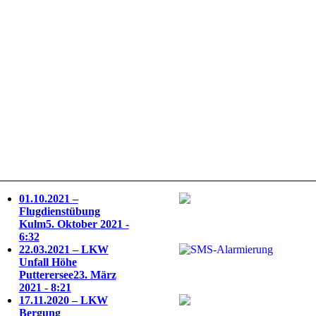
01.10.2021 –
Flugdienstübung
Kulm
5. Oktober 2021 -
6:32
22.03.2021 – LKW
Unfall Höhe
Putterersee
23. März
2021 - 8:21
17.11.2020 – LKW
Bergung