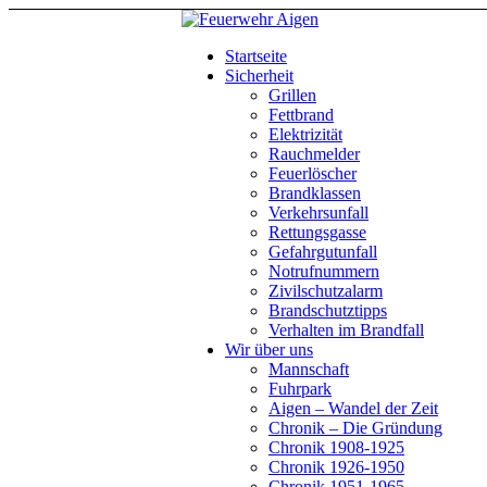
Startseite
Sicherheit
Grillen
Fettbrand
Elektrizität
Rauchmelder
Feuerlöscher
Brandklassen
Verkehrsunfall
Rettungsgasse
Gefahrgutunfall
Notrufnummern
Zivilschutzalarm
Brandschutztipps
Verhalten im Brandfall
Wir über uns
Mannschaft
Fuhrpark
Aigen – Wandel der Zeit
Chronik – Die Gründung
Chronik 1908-1925
Chronik 1926-1950
Chronik 1951-1965