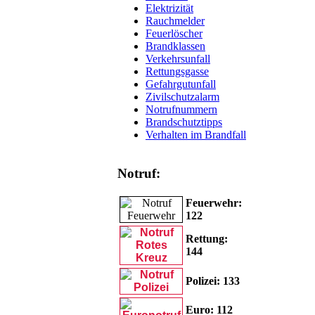
Elektrizität
Rauchmelder
Feuerlöscher
Brandklassen
Verkehrsunfall
Rettungsgasse
Gefahrgutunfall
Zivilschutzalarm
Notrufnummern
Brandschutztipps
Verhalten im Brandfall
Notruf:
Feuerwehr:
122
Rettung:
144
Polizei: 133
Euro: 11
2