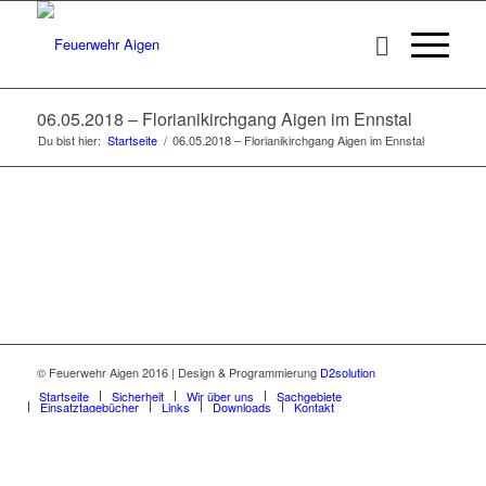
06.05.2018 – Florianikirchgang Aigen im Ennstal
Du bist hier:
Startseite
/
06.05.2018 – Florianikirchgang Aigen im Ennstal
© Feuerwehr Aigen 2016 | Design & Programmierung
D2solution
Startseite
Sicherheit
Wir über uns
Sachgebiete
Einsatztagebücher
Links
Downloads
Kontakt